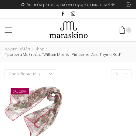
Δωρεάν μεταφορικά για αγορές άνω των 49€
0
Αρχική Σελίδα
Shop
Προϊόντα Με Ετικέτα “William Morris - Pimpernel And Thyme Red”
Products
per
page
SALE
20%