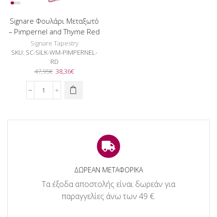
Signare Φουλάρι Μεταξωτό
– Pimpernel and Thyme Red
Signare Tapestry
SKU:
SC-SILK-WM-PIMPERNEL-
RD
Original
Η
47,95
€
38,36
€
price
τρέχουσα
was:
τιμή
Signare
47,95€.
είναι:
Φουλάρι
38,36€.
Μεταξωτό
-
Pimpernel
and
Thyme
Red
ποσότητα
ΔΩΡΕΑΝ ΜΕΤΑΦΟΡΙΚΑ
Τα έξοδα αποστολής είναι δωρεάν για
παραγγελίες άνω των 49 €.