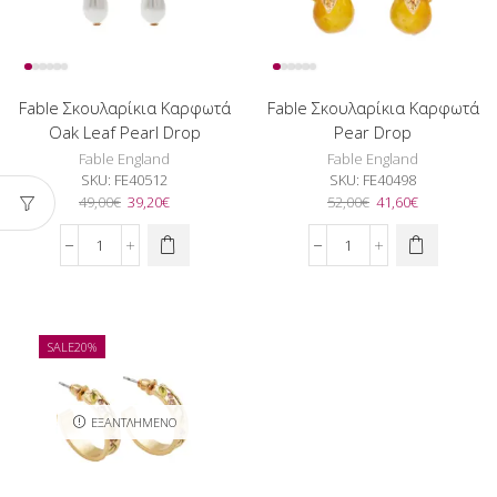
Fable Σκουλαρίκια Καρφωτά
Fable Σκουλαρίκια Καρφωτά
Oak Leaf Pearl Drop
Pear Drop
Fable England
Fable England
SKU:
FE40512
SKU:
FE40498
Original
Η
Original
Η
49,00
€
39,20
€
52,00
€
41,60
€
price
τρέχουσα
price
τρέχουσα
was:
τιμή
was:
τιμή
Fable
Fable
49,00€.
είναι:
52,00€.
είναι:
Σκουλαρίκια
Σκουλαρίκια
39,20€.
41,60€.
Καρφωτά
Καρφωτά
Oak
Pear
Leaf
Drop
SALE
20%
Pearl
ποσότητα
Drop
ποσότητα
ΕΞΑΝΤΛΗΜΈΝΟ