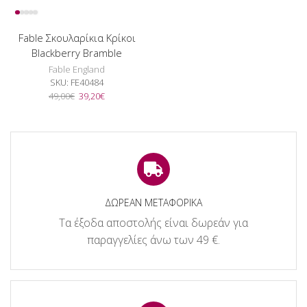
Fable Σκουλαρίκια Κρίκοι
Blackberry Bramble
Fable England
SKU:
FE40484
Original
Η
49,00
€
39,20
€
price
τρέχουσα
was:
τιμή
49,00€.
είναι:
39,20€.
ΔΩΡΕΑΝ ΜΕΤΑΦΟΡΙΚΑ
Τα έξοδα αποστολής είναι δωρεάν για
παραγγελίες άνω των 49 €.