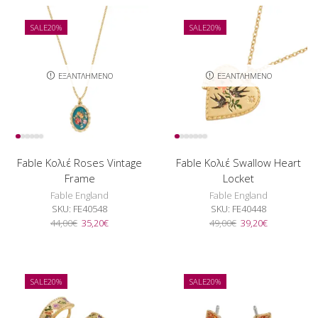
35,20€.
49,00€.
είναι:
39,20€.
SALE
20%
SALE
20%
ΕΞΑΝΤΛΗΜΈΝΟ
ΕΞΑΝΤΛΗΜΈΝΟ
Fable Κολιέ Roses Vintage
Fable Κολιέ Swallow Heart
Frame
Locket
Fable England
Fable England
SKU:
FE40548
SKU:
FE40448
Original
Η
Original
Η
44,00
€
35,20
€
49,00
€
39,20
€
price
τρέχουσα
price
τρέχουσα
was:
τιμή
was:
τιμή
44,00€.
είναι:
49,00€.
είναι:
35,20€.
39,20€.
SALE
20%
SALE
20%