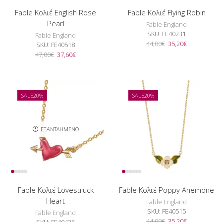
Fable Κολιέ English Rose
Fable Κολιέ Flying Robin
Pearl
Fable England
SKU:
FE40231
Fable England
Original
Η
44,00
€
35,20
€
SKU:
FE40518
price
τρέχουσα
Original
Η
47,00
€
37,60
€
was:
τιμή
price
τρέχουσα
44,00€.
είναι:
was:
τιμή
35,20€.
47,00€.
είναι:
37,60€.
SALE
20%
SALE
20%
ΕΞΑΝΤΛΗΜΈΝΟ
Fable Κολιέ Lovestruck
Fable Κολιέ Poppy Anemone
Heart
Fable England
SKU:
FE40515
Fable England
Original
Η
44,00
€
35,20
€