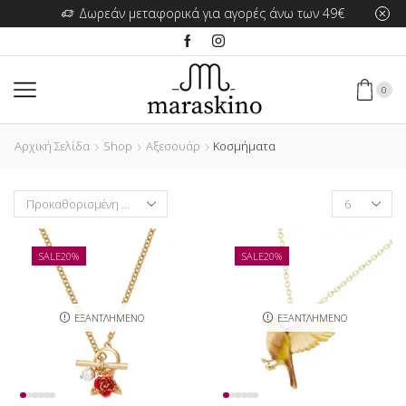
Δωρεάν μεταφορικά για αγορές άνω των 49€
0
Αρχική Σελίδα
Shop
Αξεσουάρ
Κοσμήματα
Products
per
page
SALE
20%
SALE
20%
ΕΞΑΝΤΛΗΜΈΝΟ
ΕΞΑΝΤΛΗΜΈΝΟ