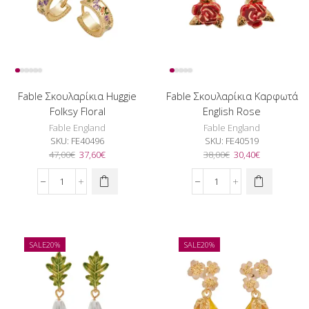
Fable Σκουλαρίκια Huggie
Fable Σκουλαρίκια Καρφωτά
Folksy Floral
English Rose
Fable England
Fable England
SKU:
FE40496
SKU:
FE40519
Original
Η
Original
Η
47,00
€
37,60
€
38,00
€
30,40
€
price
τρέχουσα
price
τρέχουσα
was:
τιμή
was:
τιμή
Fable
Fable
47,00€.
είναι:
38,00€.
είναι:
Σκουλαρίκια
Σκουλαρίκια
37,60€.
30,40€.
Huggie
Καρφωτά
Folksy
English
Floral
Rose
SALE
20%
SALE
20%
ποσότητα
ποσότητα