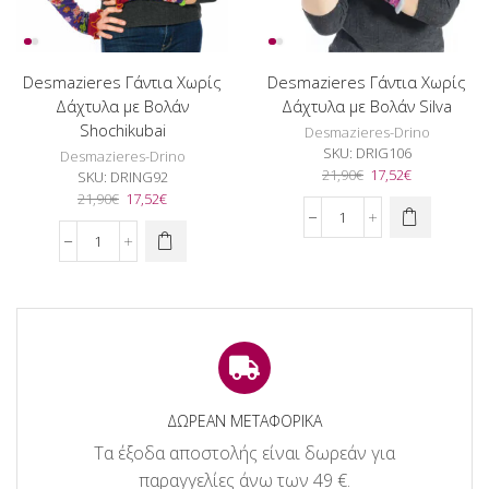
Desmazieres Γάντια Χωρίς
Desmazieres Γάντια Χωρίς
Δάχτυλα με Βολάν
Δάχτυλα με Βολάν Silva
Shochikubai
Desmazieres-Drino
SKU:
DRIG106
Desmazieres-Drino
Original
Η
21,90
€
17,52
€
SKU:
DRING92
price
τρέχουσα
Original
Η
21,90
€
17,52
€
was:
τιμή
price
τρέχουσα
Desmazieres
21,90€.
είναι:
was:
τιμή
Γάντια
Desmazieres
17,52€.
21,90€.
είναι:
Χωρίς
Γάντια
17,52€.
Δάχτυλα
Χωρίς
με
Δάχτυλα
Βολάν
με
Silva
Βολάν
ποσότητα
Shochikubai
ποσότητα
ΔΩΡΕΑΝ ΜΕΤΑΦΟΡΙΚΑ
Τα έξοδα αποστολής είναι δωρεάν για
παραγγελίες άνω των 49 €.