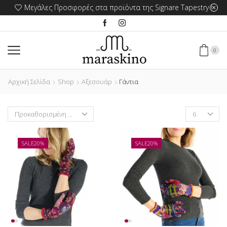
Μεγάλες Προσφορές στα προϊόντα της Signare Tapestry !
0
Αρχική Σελίδα
Shop
Αξεσουάρ
Γάντια
Products
per
page
SALE
20%
SALE
20%