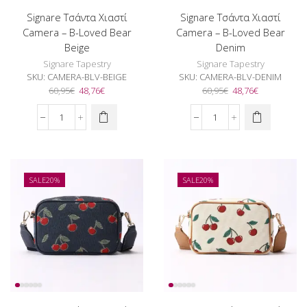
Signare Τσάντα Χιαστί
Signare Τσάντα Χιαστί
Camera – B-Loved Bear
Camera – B-Loved Bear
Beige
Denim
Signare Tapestry
Signare Tapestry
SKU:
CAMERA-BLV-BEIGE
SKU:
CAMERA-BLV-DENIM
Original
Η
Original
Η
60,95
€
48,76
€
60,95
€
48,76
€
price
τρέχουσα
price
τρέχουσα
was:
τιμή
was:
τιμή
Signare
Signare
60,95€.
είναι:
60,95€.
είναι:
Τσάντα
Τσάντα
48,76€.
48,76€.
Χιαστί
Χιαστί
Camera
Camera
-
-
SALE
20%
SALE
20%
B-
B-
Loved
Loved
Bear
Bear
Beige
Denim
ποσότητα
ποσότητα