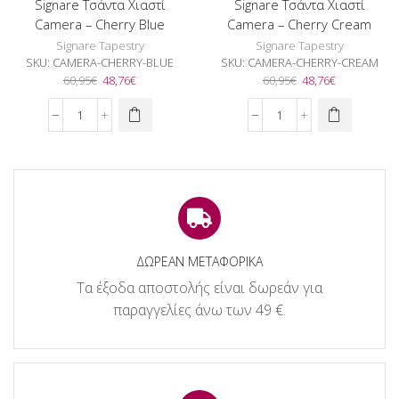
Signare Τσάντα Χιαστί
Signare Τσάντα Χιαστί
Camera – Cherry Blue
Camera – Cherry Cream
Signare Tapestry
Signare Tapestry
SKU:
CAMERA-CHERRY-BLUE
SKU:
CAMERA-CHERRY-CREAM
Original
Η
Original
Η
60,95
€
48,76
€
60,95
€
48,76
€
price
τρέχουσα
price
τρέχουσα
was:
τιμή
was:
τιμή
Signare
Signare
60,95€.
είναι:
60,95€.
είναι:
Τσάντα
Τσάντα
48,76€.
48,76€.
Χιαστί
Χιαστί
Camera
Camera
-
-
Cherry
Cherry
Blue
Cream
ποσότητα
ποσότητα
ΔΩΡΕΑΝ ΜΕΤΑΦΟΡΙΚΑ
Τα έξοδα αποστολής είναι δωρεάν για
παραγγελίες άνω των 49 €.