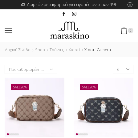
Δωρεάν μεταφορικά για αγορές άνω των 49€
0
Αρχική Σελίδα
Shop
Τσάντες
Χιαστί
Χιαστί Camera
Products
per
page
SALE
20%
SALE
20%