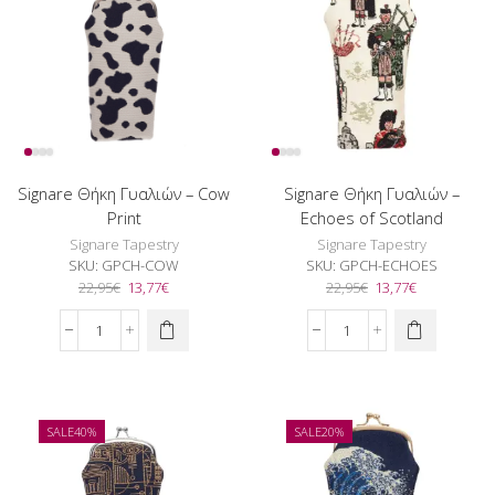
ποσότητα
Signare Θήκη Γυαλιών – Cow
Signare Θήκη Γυαλιών –
Print
Echoes of Scotland
Signare Tapestry
Signare Tapestry
SKU:
GPCH-COW
SKU:
GPCH-ECHOES
Original
Η
Original
Η
22,95
€
13,77
€
22,95
€
13,77
€
price
τρέχουσα
price
τρέχουσα
was:
τιμή
was:
τιμή
Signare
Signare
22,95€.
είναι:
22,95€.
είναι:
Θήκη
Θήκη
13,77€.
13,77€.
Γυαλιών
Γυαλιών
-
-
Cow
Echoes
SALE
40%
SALE
20%
Print
of
ποσότητα
Scotland
ποσότητα