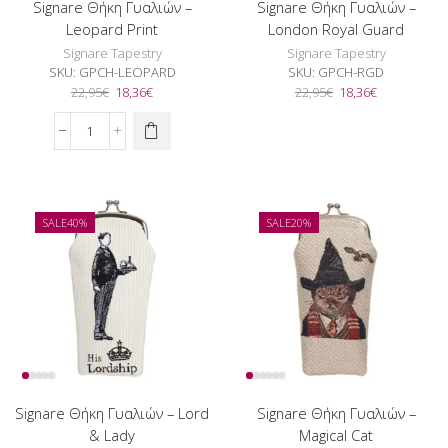
Signare Θήκη Γυαλιών –
Signare Θήκη Γυαλιών –
Leopard Print
London Royal Guard
Signare Tapestry
Signare Tapestry
SKU:
GPCH-LEOPARD
SKU:
GPCH-RGD
Original
Η
Original
Η
22,95
€
18,36
€
22,95
€
18,36
€
price
τρέχουσα
price
τρέχουσα
was:
τιμή
was:
τιμή
Signare
22,95€.
είναι:
22,95€.
είναι:
Θήκη
18,36€.
18,36€.
Γυαλιών
-
Leopard
SALE
40%
SALE
20%
Print
ποσότητα
Signare Θήκη Γυαλιών – Lord
Signare Θήκη Γυαλιών –
& Lady
Magical Cat