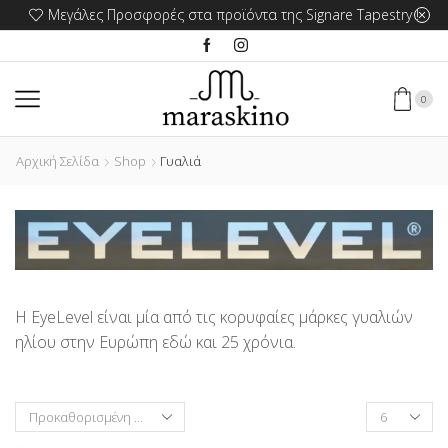
Μεγάλες Προσφορές στα προϊόντα της Signare Tapestry !
0
Αρχική Σελίδα
Shop
Γυαλιά
Η EyeLevel είναι μία από τις κορυφαίες μάρκες γυαλιών
ηλίου στην Ευρώπη εδώ και 25 χρόνια.
Products
per
page