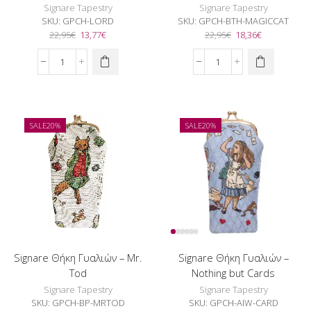
Signare Tapestry
Signare Tapestry
SKU:
GPCH-LORD
SKU:
GPCH-BTH-MAGICCAT
Original
Η
Original
Η
22,95
€
13,77
€
22,95
€
18,36
€
price
τρέχουσα
price
τρέχουσα
was:
τιμή
was:
τιμή
Signare
Signare
22,95€.
είναι:
22,95€.
είναι:
Θήκη
Θήκη
13,77€.
18,36€.
Γυαλιών
Γυαλιών
-
-
Lord
Magical
SALE
20%
SALE
20%
&
Cat
Lady
ποσότητα
ποσότητα
Signare Θήκη Γυαλιών – Mr.
Signare Θήκη Γυαλιών –
Tod
Nothing but Cards
Signare Tapestry
Signare Tapestry
SKU:
GPCH-BP-MRTOD
SKU:
GPCH-AIW-CARD