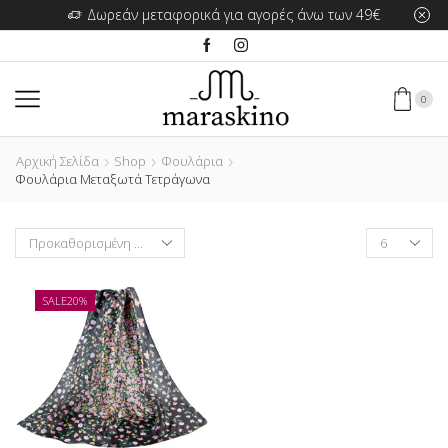
Δωρεάν μεταφορικά για αγορές άνω των 49€
0
Αρχική Σελίδα
Shop
Φουλάρια
Φουλάρια Μεταξωτά Τετράγωνα
Products
per
page
SALE
20%