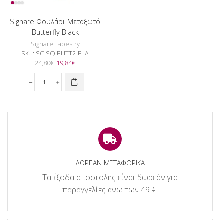
Signare Φουλάρι Μεταξωτό
Butterfly Black
Signare Tapestry
SKU:
SC-SQ-BUTT2-BLA
Original
Η
24,80
€
19,84
€
price
τρέχουσα
was:
τιμή
Signare
24,80€.
είναι:
Φουλάρι
19,84€.
Μεταξωτό
Butterfly
Black
ποσότητα
ΔΩΡΕΑΝ ΜΕΤΑΦΟΡΙΚΑ
Τα έξοδα αποστολής είναι δωρεάν για
παραγγελίες άνω των 49 €.