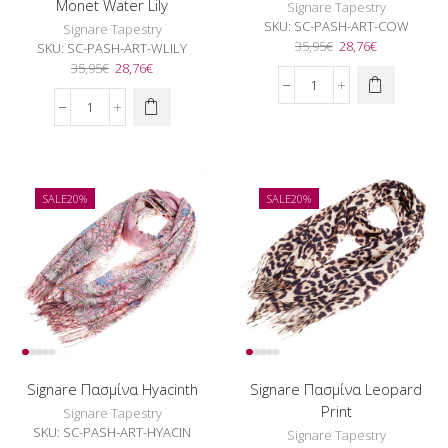
Monet Water Lily
Signare Tapestry
SKU:
SC-PASH-ART-COW
Signare Tapestry
Original
Η
35,95
€
28,76
€
SKU:
SC-PASH-ART-WLILY
price
τρέχουσα
Original
Η
35,95
€
28,76
€
was:
τιμή
price
τρέχουσα
Signare
35,95€.
είναι:
was:
τιμή
Πασμίνα
Signare
28,76€.
35,95€.
είναι:
Cow
Πασμίνα
28,76€.
Print
Claude
ποσότητα
Monet
Water
SALE
20%
SALE
20%
Lily
ποσότητα
Signare Πασμίνα Hyacinth
Signare Πασμίνα Leopard
Print
Signare Tapestry
SKU:
SC-PASH-ART-HYACIN
Signare Tapestry