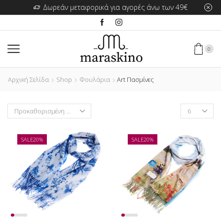
Δωρεάν μεταφορικά για αγορές άνω των 49€
0
Αρχική Σελίδα
Shop
Φουλάρια
Art Πασμίνες
Products
per
page
SALE
20%
SALE
20%