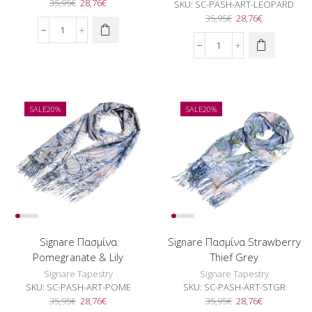
Original
Η
35,95
€
28,76
€
SKU:
SC-PASH-ART-LEOPARD
price
τρέχουσα
Original
Η
35,95
€
28,76
€
was:
τιμή
price
τρέχουσα
Signare
35,95€.
είναι:
was:
τιμή
Πασμίνα
Signare
28,76€.
35,95€.
είναι:
Hyacinth
Πασμίνα
28,76€.
ποσότητα
Leopard
Print
ποσότητα
SALE
20%
SALE
20%
Signare Πασμίνα
Signare Πασμίνα Strawberry
Pomegranate & Lily
Thief Grey
Signare Tapestry
Signare Tapestry
SKU:
SC-PASH-ART-POME
SKU:
SC-PASH-ART-STGR
Original
Η
Original
Η
35,95
€
28,76
€
35,95
€
28,76
€