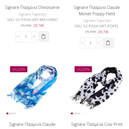
Signare Πασμίνα Chinoiserie
Signare Πασμίνα Claude
Monet Poppy Field
Signare Tapestry
SKU:
SC-PASH-ART-BM-CHINO
Signare Tapestry
Original
Η
35,95
€
28,76
€
SKU:
SC-PASH-ART-POPFL
price
τρέχουσα
Original
Η
35,95
€
28,76
€
was:
τιμή
price
τρέχουσα
Signare
35,95€.
είναι:
was:
τιμή
Πασμίνα
Signare
28,76€.
35,95€.
είναι:
Chinoiserie
Πασμίνα
28,76€.
ποσότητα
Claude
Monet
Poppy
SALE
20%
SALE
20%
Field
ποσότητα
Signare Πασμίνα Claude
Signare Πασμίνα Cow Print