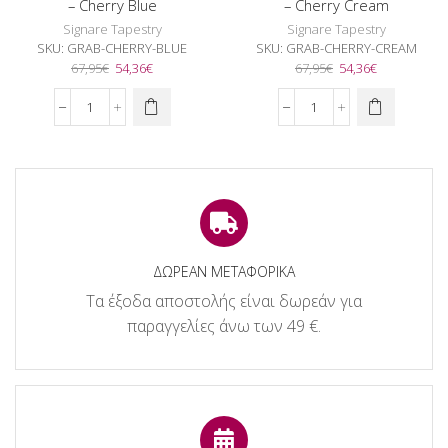
– Cherry Blue
– Cherry Cream
Signare Tapestry
Signare Tapestry
SKU:
GRAB-CHERRY-BLUE
SKU:
GRAB-CHERRY-CREAM
Original
Η
Original
Η
67,95
€
54,36
€
67,95
€
54,36
€
price
τρέχουσα
price
τρέχουσα
was:
τιμή
was:
τιμή
Signare
Signare
67,95€.
είναι:
67,95€.
είναι:
Τσάντα
Τσάντα
54,36€.
54,36€.
Χειρός
Χειρός
Grab
Grab
-
-
Cherry
Cherry
Blue
Cream
ποσότητα
ποσότητα
ΔΩΡΕΑΝ ΜΕΤΑΦΟΡΙΚΑ
Τα έξοδα αποστολής είναι δωρεάν για
παραγγελίες άνω των 49 €.