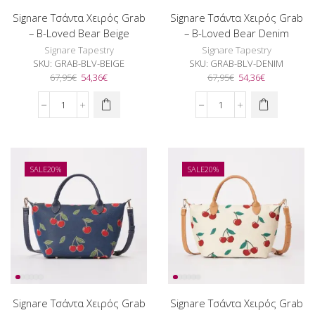
Signare Τσάντα Χειρός Grab
Signare Τσάντα Χειρός Grab
– B-Loved Bear Beige
– B-Loved Bear Denim
Signare Tapestry
Signare Tapestry
SKU:
GRAB-BLV-BEIGE
SKU:
GRAB-BLV-DENIM
Original
Η
Original
Η
67,95
€
54,36
€
67,95
€
54,36
€
price
τρέχουσα
price
τρέχουσα
was:
τιμή
was:
τιμή
Signare
Signare
67,95€.
είναι:
67,95€.
είναι:
Τσάντα
Τσάντα
54,36€.
54,36€.
Χειρός
Χειρός
Grab
Grab
-
-
SALE
20%
SALE
20%
B-
B-
Loved
Loved
Bear
Bear
Beige
Denim
ποσότητα
ποσότητα
Signare Τσάντα Χειρός Grab
Signare Τσάντα Χειρός Grab