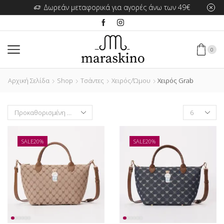
Δωρεάν μεταφορικά για αγορές άνω των 49€
0
Αρχική Σελίδα
Shop
Τσάντες
Χειρός/Ώμου
Χειρός Grab
Products
per
page
SALE
20%
SALE
20%