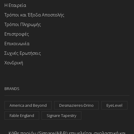
Η Εταιρεία
Τρόποι και Έξοδα Αποστολής
Τρόποι Πληρωμής
Επιστροφές
Επικοινωνία
Συχνές Ερωτήσεις
Χονδρική
BRANDS
America and Beyond
Desmazieres-Drino
EyeLevel
Fable England
Signare Tapestry
Κάθε προϊόν (Signare/A&B) επιμελείται σχολαστικά και