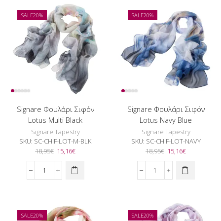
Leopard
Lotus
Red
Light
SALE
20%
SALE
20%
ποσότητα
Blue
ποσότητα
Signare Φουλάρι Σιφόν
Signare Φουλάρι Σιφόν
Lotus Multi Black
Lotus Navy Blue
Signare Tapestry
Signare Tapestry
SKU:
SC-CHIF-LOT-M-BLK
SKU:
SC-CHIF-LOT-NAVY
Original
Η
Original
Η
18,95
€
15,16
€
18,95
€
15,16
€
price
τρέχουσα
price
τρέχουσα
was:
τιμή
was:
τιμή
Signare
Signare
18,95€.
είναι:
18,95€.
είναι:
Φουλάρι
Φουλάρι
15,16€.
15,16€.
Σιφόν
Σιφόν
Lotus
Lotus
Multi
Navy
SALE
20%
SALE
20%
Black
Blue