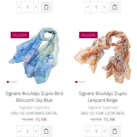
price
τρέχουσα
price
τρέχουσα
was:
τιμή
was:
τιμή
Signare
Signare
18,95€.
είναι:
18,95€.
είναι:
Φουλάρι
Φουλάρι
15,16€.
15,16€.
Σιφόν
Σιφόν
Bird
Bird
Blossom
Blossom
SALE
20%
SALE
20%
B&W
Sand
ποσότητα
ποσότητα
Signare Φουλάρι Σιφόν Bird
Signare Φουλάρι Σιφόν
Blossom Sky Blue
Leopard Beige
Signare Tapestry
Signare Tapestry
SKU:
SC-CHIF-BIRD-SKY-BL
SKU:
SC-CHIF-LEOP-BEIG
Original
Η
Original
Η
18,95
€
15,16
€
18,95
€
15,16
€
price
τρέχουσα
price
τρέχουσα
was:
τιμή
was:
τιμή
Signare
Signare
18,95€.
είναι:
18,95€.
είναι: