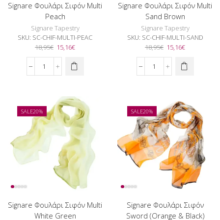
Signare Φουλάρι Σιφόν Multi
Signare Φουλάρι Σιφόν Multi
Peach
Sand Brown
Signare Tapestry
Signare Tapestry
SKU:
SC-CHIF-MULTI-PEAC
SKU:
SC-CHIF-MULTI-SAND
Original
Η
Original
Η
18,95
€
15,16
€
18,95
€
15,16
€
price
τρέχουσα
price
τρέχουσα
was:
τιμή
was:
τιμή
Signare
Signare
18,95€.
είναι:
18,95€.
είναι:
Φουλάρι
Φουλάρι
15,16€.
15,16€.
Σιφόν
Σιφόν
Multi
Multi
Peach
Sand
SALE
20%
SALE
20%
ποσότητα
Brown
ποσότητα
Signare Φουλάρι Σιφόν Multi
Signare Φουλάρι Σιφόν
White Green
Sword (Orange & Black)