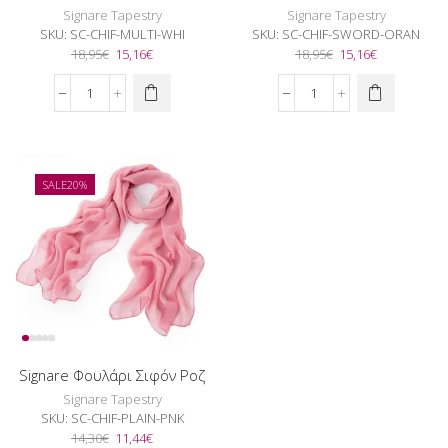
Signare Tapestry
Signare Tapestry
SKU:
SC-CHIF-MULTI-WHI
SKU:
SC-CHIF-SWORD-ORAN
Original
Η
Original
Η
18,95
€
15,16
€
18,95
€
15,16
€
price
τρέχουσα
price
τρέχουσα
was:
τιμή
was:
τιμή
Signare
Signare
18,95€.
είναι:
18,95€.
είναι:
Φουλάρι
Φουλάρι
15,16€.
15,16€.
Σιφόν
Σιφόν
Multi
Sword
White
(Orange
SALE
20%
Green
&
ποσότητα
Black)
ποσότητα
Signare Φουλάρι Σιφόν Ροζ
Signare Tapestry
SKU:
SC-CHIF-PLAIN-PNK
Original
Η
14,30
€
11,44
€