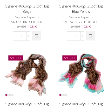
Signare Φουλάρι Σιφόν Big
Signare Φουλάρι Σιφόν Big
Beige
Blue Yellow
Signare Tapestry
Signare Tapestry
SKU:
SC-BIG-CHIF-BEIG
SKU:
SC-BIG-CHIF-BL-YELL
Original
Η
Original
Η
24,80
€
19,84
€
24,80
€
19,84
€
price
τρέχουσα
price
τρέχουσα
was:
τιμή
was:
τιμή
Signare
Signare
24,80€.
είναι:
24,80€.
είναι:
Φουλάρι
Φουλάρι
19,84€.
19,84€.
Σιφόν
Σιφόν
Big
Big
Beige
Blue
SALE
20%
SALE
20%
ποσότητα
Yellow
ποσότητα
Signare Φουλάρι Σιφόν Big
Signare Φουλάρι Σιφόν Big