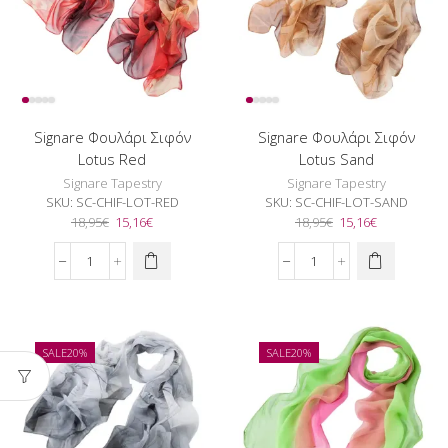
Signare Φουλάρι Σιφόν
Signare Φουλάρι Σιφόν
Lotus Red
Lotus Sand
Signare Tapestry
Signare Tapestry
SKU:
SC-CHIF-LOT-RED
SKU:
SC-CHIF-LOT-SAND
Original
Η
Original
Η
18,95
€
15,16
€
18,95
€
15,16
€
price
τρέχουσα
price
τρέχουσα
was:
τιμή
was:
τιμή
Signare
Signare
18,95€.
είναι:
18,95€.
είναι:
Φουλάρι
Φουλάρι
15,16€.
15,16€.
Σιφόν
Σιφόν
Lotus
Lotus
Red
Sand
SALE
20%
SALE
20%
ποσότητα
ποσότητα