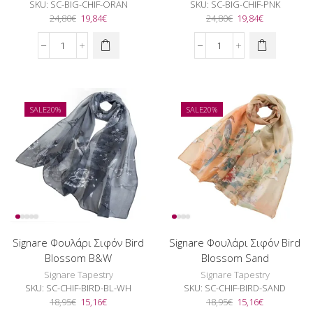
SKU:
SC-BIG-CHIF-ORAN
SKU:
SC-BIG-CHIF-PNK
Original
Η
Original
Η
24,80
€
19,84
€
24,80
€
19,84
€
price
τρέχουσα
price
τρέχουσα
was:
τιμή
was:
τιμή
Signare
Signare
24,80€.
είναι:
24,80€.
είναι:
Φουλάρι
Φουλάρι
19,84€.
19,84€.
Σιφόν
Σιφόν
Big
Big
Orange
Pink
SALE
20%
SALE
20%
ποσότητα
ποσότητα
Signare Φουλάρι Σιφόν Bird
Signare Φουλάρι Σιφόν Bird
Blossom B&W
Blossom Sand
Signare Tapestry
Signare Tapestry
SKU:
SC-CHIF-BIRD-BL-WH
SKU:
SC-CHIF-BIRD-SAND
Original
Η
Original
Η
18,95
€
15,16
€
18,95
€
15,16
€