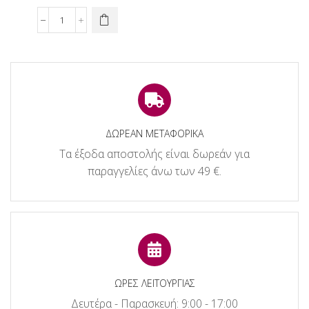
price
τρέχουσα
was:
τιμή
Signare
14,30€.
είναι:
Φουλάρι
11,44€.
Σιφόν
Ροζ
ποσότητα
ΔΩΡΕΑΝ ΜΕΤΑΦΟΡΙΚΑ
Τα έξοδα αποστολής είναι δωρεάν για
παραγγελίες άνω των 49 €.
ΩΡΕΣ ΛΕΙΤΟΥΡΓΙΑΣ
Δευτέρα - Παρασκευή: 9:00 - 17:00