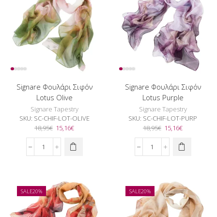
ποσότητα
ποσότητα
Signare Φουλάρι Σιφόν
Signare Φουλάρι Σιφόν
Lotus Olive
Lotus Purple
Signare Tapestry
Signare Tapestry
SKU:
SC-CHIF-LOT-OLIVE
SKU:
SC-CHIF-LOT-PURP
Original
Η
Original
Η
18,95
€
15,16
€
18,95
€
15,16
€
price
τρέχουσα
price
τρέχουσα
was:
τιμή
was:
τιμή
Signare
Signare
18,95€.
είναι:
18,95€.
είναι:
Φουλάρι
Φουλάρι
15,16€.
15,16€.
Σιφόν
Σιφόν
Lotus
Lotus
Olive
Purple
SALE
20%
SALE
20%
ποσότητα
ποσότητα