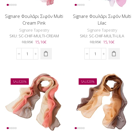
Signare Φουλάρι Σιφόν Multi
Signare Φουλάρι Σιφόν Multi
Cream Pink
Lilac
Signare Tapestry
Signare Tapestry
SKU:
SC-CHIF-MULTI-CREAM
SKU:
SC-CHIF-MULTI-LILA
Original
Η
Original
Η
18,95
€
15,16
€
18,95
€
15,16
€
price
τρέχουσα
price
τρέχουσα
was:
τιμή
was:
τιμή
Signare
Signare
18,95€.
είναι:
18,95€.
είναι:
Φουλάρι
Φουλάρι
15,16€.
15,16€.
Σιφόν
Σιφόν
Multi
Multi
Cream
Lilac
SALE
20%
SALE
20%
Pink
ποσότητα
ποσότητα