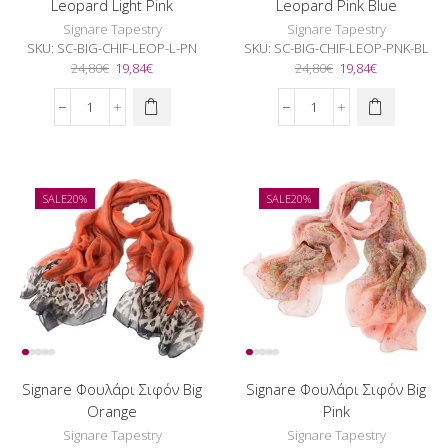
Leopard Light Pink
Leopard Pink Blue
Signare Tapestry
Signare Tapestry
SKU:
SC-BIG-CHIF-LEOP-L-PN
SKU:
SC-BIG-CHIF-LEOP-PNK-BL
Original
Η
Original
Η
24,80
€
19,84
€
24,80
€
19,84
€
price
τρέχουσα
price
τρέχουσα
was:
τιμή
was:
τιμή
Signare
Signare
24,80€.
είναι:
24,80€.
είναι:
Φουλάρι
Φουλάρι
19,84€.
19,84€.
Σιφόν
Σιφόν
Big
Big
Leopard
Leopard
SALE
20%
SALE
20%
Light
Pink
Pink
Blue
ποσότητα
ποσότητα
Signare Φουλάρι Σιφόν Big
Signare Φουλάρι Σιφόν Big
Orange
Pink
Signare Tapestry
Signare Tapestry