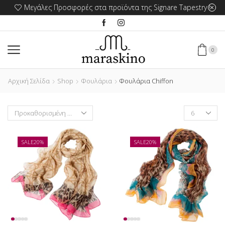
Μεγάλες Προσφορές στα προϊόντα της Signare Tapestry !
0
Αρχική Σελίδα
Shop
Φουλάρια
Φουλάρια Chiffon
Products
per
page
SALE
20%
SALE
20%