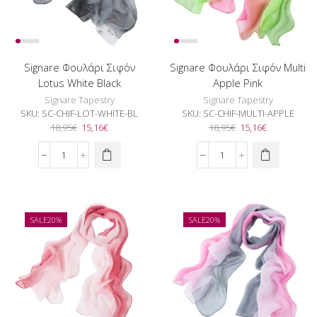
Signare Φουλάρι Σιφόν
Signare Φουλάρι Σιφόν Multi
Lotus White Black
Apple Pink
Signare Tapestry
Signare Tapestry
SKU:
SC-CHIF-LOT-WHITE-BL
SKU:
SC-CHIF-MULTI-APPLE
Original
Η
Original
Η
18,95
€
15,16
€
18,95
€
15,16
€
price
τρέχουσα
price
τρέχουσα
was:
τιμή
was:
τιμή
Signare
Signare
18,95€.
είναι:
18,95€.
είναι:
Φουλάρι
Φουλάρι
15,16€.
15,16€.
Σιφόν
Σιφόν
Lotus
Multi
White
Apple
SALE
20%
SALE
20%
Black
Pink
ποσότητα
ποσότητα