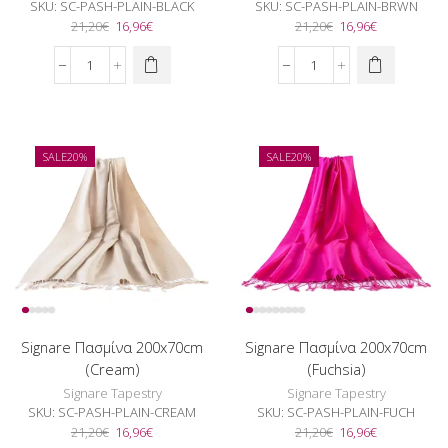
SKU:
SC-PASH-PLAIN-BLACK
SKU:
SC-PASH-PLAIN-BRWN
Original
Η
Original
Η
21,20
€
16,96
€
21,20
€
16,96
€
price
τρέχουσα
price
τρέχουσα
was:
τιμή
was:
τιμή
Signare
Signare
21,20€.
είναι:
21,20€.
είναι:
Πασμίνα
Πασμίνα
16,96€.
16,96€.
200x70cm
200x70cm
(Black)
(Brown)
ποσότητα
ποσότητα
SALE
20%
SALE
20%
Signare Πασμίνα 200x70cm
Signare Πασμίνα 200x70cm
(Cream)
(Fuchsia)
Signare Tapestry
Signare Tapestry
SKU:
SC-PASH-PLAIN-CREAM
SKU:
SC-PASH-PLAIN-FUCH
Original
Η
Original
Η
21,20
€
16,96
€
21,20
€
16,96
€