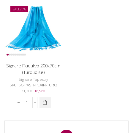
(Light
(Red)
Green)
ποσότητα
SALE
20%
ποσότητα
Signare Πασμίνα 200x70cm
(Turquoise)
Signare Tapestry
SKU:
SC-PASH-PLAIN-TURQ
Original
Η
21,20
€
16,96
€
price
τρέχουσα
was:
τιμή
Signare
21,20€.
είναι:
Πασμίνα
16,96€.
200x70cm
(Turquoise)
ποσότητα