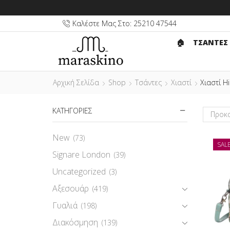
Καλέστε Μας Στο: 25210 47544
🏠︎
ΤΣΑΝΤΕΣ
Αρχική Σελίδα
Shop
Τσάντες
Χιαστί
Χιαστί H
ΚΑΤΗΓΟΡΙΕΣ
New
(73)
SAL
Signare London
(39)
Uncategorized
(3)
Αξεσουάρ
(419)
Γυαλιά
(198)
Διακόσμηση
(139)