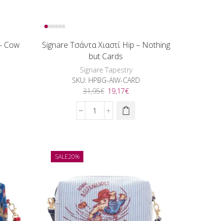
 – Cow
Signare Τσάντα Χιαστί Hip – Nothing
but Cards
Signare Tapestry
SKU:
HPBG-AIW-CARD
Original
Η
31,95
€
19,17
€
ουσα
price
τρέχουσα
was:
τιμή
Signare
:
31,95€.
είναι:
Τσάντα
6€.
19,17€.
Χιαστί
Hip
-
SALE
20%
Nothing
but
Cards
ποσότητα