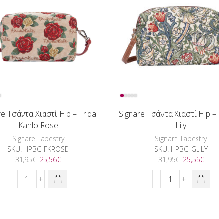
Print
ποσότητα
ποσότητα
re Τσάντα Χιαστί Hip – Frida
Signare Τσάντα Χιαστί Hip –
Kahlo Rose
Lily
Signare Tapestry
Signare Tapestry
SKU:
HPBG-FKROSE
SKU:
HPBG-GLILY
Original
Η
Original
Η
31,95
€
25,56
€
31,95
€
25,56
€
price
τρέχουσα
price
τρέχ
was:
τιμή
was:
τιμή
Signare
Signare
31,95€.
είναι:
31,95€.
είναι
Τσάντα
Τσάντα
25,56€.
25,5
Χιαστί
Χιαστί
Hip
Hip