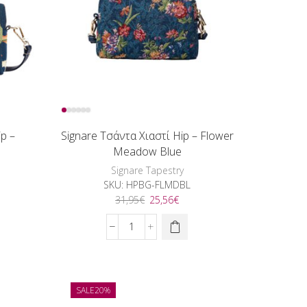
ποσότητα
p –
Signare Τσάντα Χιαστί Hip – Flower
Meadow Blue
Signare Tapestry
SKU:
HPBG-FLMDBL
Original
Η
31,95
€
25,56
€
ουσα
price
τρέχουσα
was:
τιμή
Signare
:
31,95€.
είναι:
Τσάντα
6€.
25,56€.
Χιαστί
Hip
-
SALE
20%
Flower