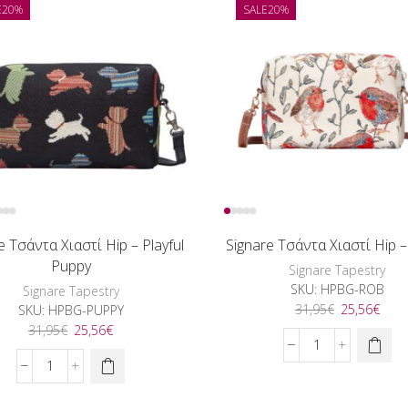
-
-
E
20%
SALE
20%
Frida
Golden
Kahlo
Lily
Rose
ποσότητα
ποσότητα
e Τσάντα Χιαστί Hip – Playful
Signare Τσάντα Χιαστί Hip –
Puppy
Signare Tapestry
SKU:
HPBG-ROB
Signare Tapestry
Original
Η
31,95
€
25,56
€
SKU:
HPBG-PUPPY
price
τρέχ
Original
Η
31,95
€
25,56
€
was:
τιμή
price
τρέχουσα
Signare
31,95€.
είναι
was:
τιμή
Τσάντα
Signare
25,5
31,95€.
είναι:
Χιαστί
Τσάντα
25,56€.