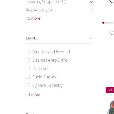
Τσάντες Shopping
(34)
Φουλάρια
(79)
+5 more
Si
BRAND
America and Beyond
Desmazieres-Drino
EyeLevel
Fable England
Signare Tapestry
SAL
+1 more