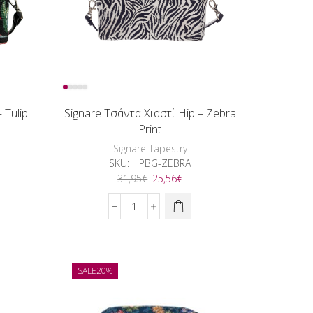
 Tulip
Signare Τσάντα Χιαστί Hip – Zebra
Print
Signare Tapestry
SKU:
HPBG-ZEBRA
Original
Η
31,95
€
25,56
€
ουσα
price
τρέχουσα
was:
τιμή
Signare
:
31,95€.
είναι:
Τσάντα
6€.
25,56€.
Χιαστί
Hip
-
SALE
20%
Zebra
Print