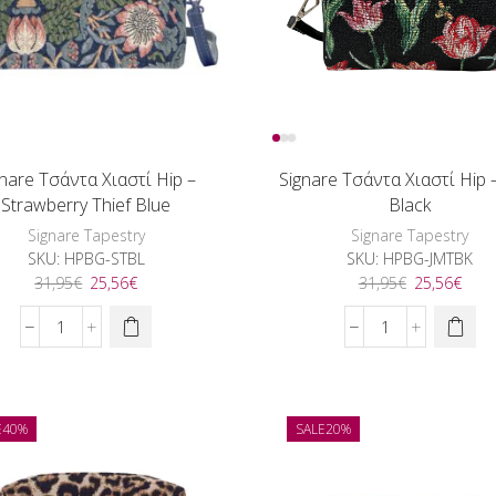
gnare Τσάντα Χιαστί Hip –
Signare Τσάντα Χιαστί Hip –
Strawberry Thief Blue
Black
Signare Tapestry
Signare Tapestry
SKU:
HPBG-STBL
SKU:
HPBG-JMTBK
Original
Η
Original
Η
31,95
€
25,56
€
31,95
€
25,56
€
price
τρέχουσα
price
τρέχ
was:
τιμή
was:
τιμή
Signare
Signare
31,95€.
είναι:
31,95€.
είναι
Τσάντα
Τσάντα
25,56€.
25,5
Χιαστί
Χιαστί
Hip
Hip
-
-
E
40%
SALE
20%
Strawberry
Tulip
Thief
Black