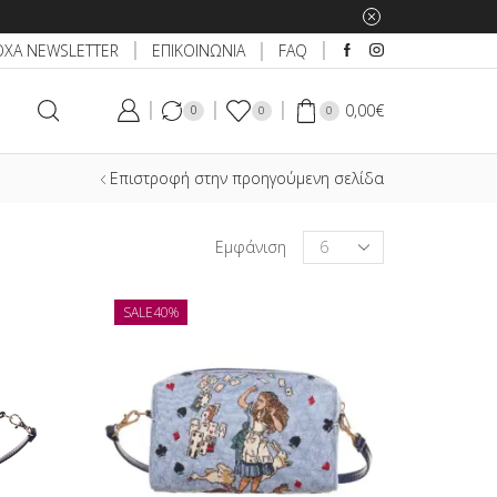
ΕΠΙΚΟΙΝΩΝΙΑ
ΟΧΑ NEWSLETTER
FAQ
0,00
€
0
0
0
Επιστροφή στην προηγούμενη σελίδα
Products
Εμφάνιση
per
page
SALE
40%