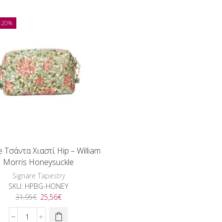
Hip
Χιαστί
-
Hip
Robin
-
E
20%
ποσότητα
Playful
Puppy
ποσότητα
e Τσάντα Χιαστί Hip – William
Morris Honeysuckle
Signare Tapestry
SKU:
HPBG-HONEY
Original
Η
31,95
€
25,56
€
price
τρέχουσα
was:
τιμή
Signare