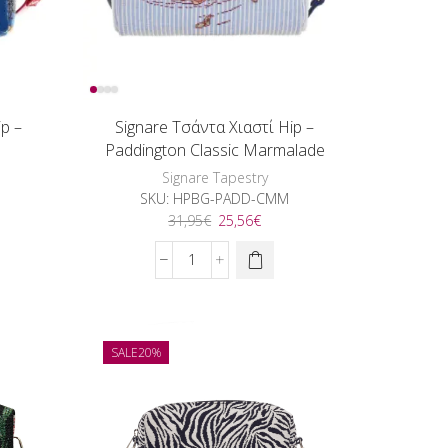
p –
Signare Τσάντα Χιαστί Hip –
e
Paddington Classic Marmalade
Signare Tapestry
SKU:
HPBG-PADD-CMM
Original
Η
31,95
€
25,56
€
ουσα
price
τρέχουσα
was:
τιμή
Signare
:
31,95€.
είναι:
Τσάντα
6€.
25,56€.
Χιαστί
Hip
-
SALE
20%
Paddington
Classic
Marmalade
ποσότητα