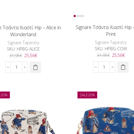
Signare Τσάντα Χιαστί Hip
e Τσάντα Χιαστί Hip – Alice in
Print
Wonderland
Signare Tapestry
Signare Tapestry
SKU:
HPBG-COW
SKU:
HPBG-ALICE
Original
Η
Original
Η
31,95
€
25,56
€
31,95
€
25,56
€
price
τρέχ
price
τρέχουσα
was:
τιμή
was:
τιμή
Signare
Signare
31,95€.
είναι
31,95€.
είναι:
Τσάντα
Τσάντα
25,5
25,56€.
Χιαστί
Χιαστί
Hip
Hip
-
-
E
20%
SALE
20%
Cow
Alice
Print
in
ποσότητα
Wonderland
ποσότητα