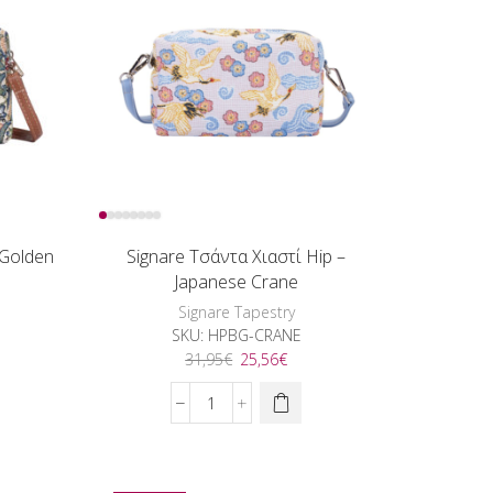
Meadow
Blue
ποσότητα
 Golden
Signare Τσάντα Χιαστί Hip –
Japanese Crane
Signare Tapestry
SKU:
HPBG-CRANE
Original
Η
31,95
€
25,56
€
ουσα
price
τρέχουσα
was:
τιμή
Signare
:
31,95€.
είναι:
Τσάντα
6€.
25,56€.
Χιαστί
Hip