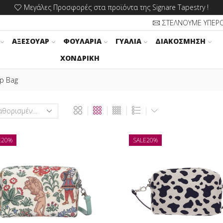
Μεγάλες Προσφορές στα προϊόντα της Signare Tapestry !
ΣΤΕΛΝΟΥΜΕ ΥΠΕΡ
ΑΞΕΣΟΥΆΡ
ΦΟΥΛΆΡΙΑ
ΓΥΑΛΙΆ
ΔΙΑΚΌΣΜΗΣΗ
ΧΟΝΔΡΙΚΉ
ip Bag
E
20%
SALE
20%