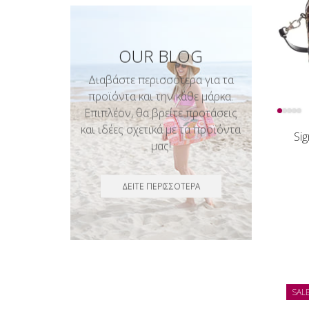
OUR BLOG
Διαβάστε περισσότερα για τα
προϊόντα και την κάθε μάρκα.
Επιπλέον, θα βρείτε προτάσεις
και ιδέες σχετικά με τα προϊόντα
Si
μας!
ΔΕΊΤΕ ΠΕΡΙΣΣΌΤΕΡΑ
SAL