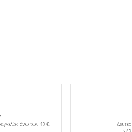
Α
αγγελίες άνω των 49 €.
Δευτέρα
Σάββ