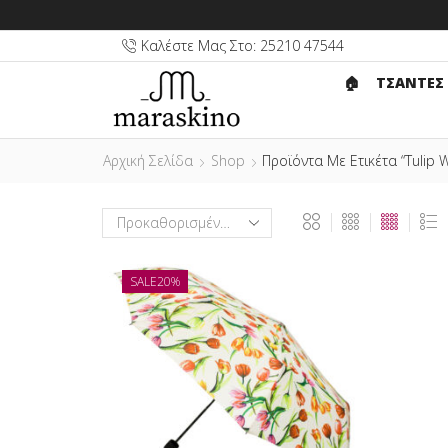
Καλέστε Μας Στο: 25210 47544
🏠︎
ΤΣΑΝΤΕΣ
Αρχική Σελίδα
Shop
Προϊόντα Με Ετικέτα “Tulip W
SALE
20%