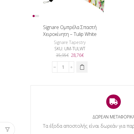
Signare Ομπρέλα Σπαστή
Χειροκίνητη – Tulip White
Signare Tapestry
SKU:
UM-TULWT
Original
Η
35,95
€
28,76
€
price
τρέχουσα
was:
τιμή
Signare
35,95€.
είναι:
Ομπρέλα
28,76€.
Σπαστή
Χειροκίνητη
-
Tulip
White
ποσότητα
ΔΩΡΕΑΝ ΜΕΤΑΦΟΡΙΚ
Τα έξοδα αποστολής είναι δωρεάν για παρ