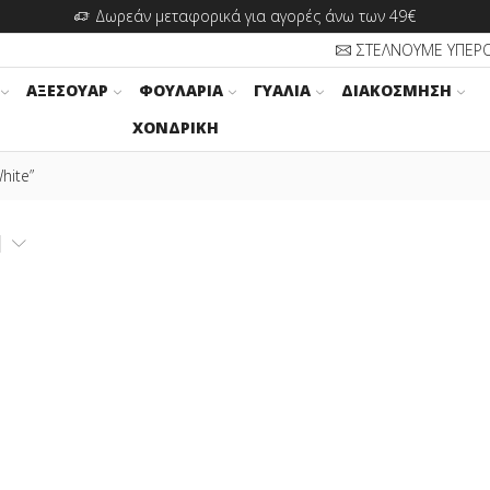
Δωρεάν μεταφορικά για αγορές άνω των 49€
ΣΤΕΛΝΟΥΜΕ ΥΠΕΡ
ΑΞΕΣΟΥΆΡ
ΦΟΥΛΆΡΙΑ
ΓΥΑΛΙΆ
ΔΙΑΚΌΣΜΗΣΗ
ΧΟΝΔΡΙΚΉ
hite”