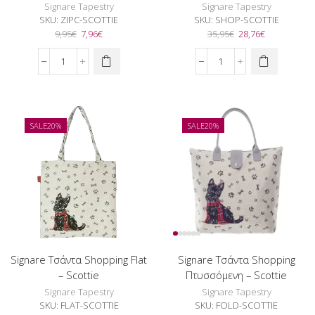
Signare Tapestry
Signare Tapestry
SKU:
ZIPC-SCOTTIE
SKU:
SHOP-SCOTTIE
Original
Η
Original
Η
9,95
€
7,96
€
35,95
€
28,76
€
price
τρέχουσα
price
τρέχουσα
was:
τιμή
was:
τιμή
Signare
Signare
9,95€.
είναι:
35,95€.
είναι:
Πορτοφόλι
Τσάντα
7,96€.
28,76€.
Κερμάτων
Shopper
-
-
Scottie
Scottie
SALE
20%
SALE
20%
ποσότητα
ποσότητα
Signare Τσάντα Shopping Flat
Signare Τσάντα Shopping
– Scottie
Πτυσσόμενη – Scottie
Signare Tapestry
Signare Tapestry
SKU:
FLAT-SCOTTIE
SKU:
FOLD-SCOTTIE