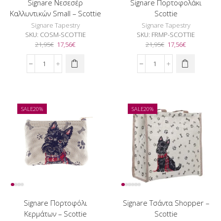
Signare Νεσεσέρ
Signare Πορτοφολάκι
Καλλυντικών Small – Scottie
Scottie
Signare Tapestry
Signare Tapestry
SKU:
COSM-SCOTTIE
SKU:
FRMP-SCOTTIE
Original
Η
Original
Η
21,95
€
17,56
€
21,95
€
17,56
€
price
τρέχουσα
price
τρέχουσα
was:
τιμή
was:
τιμή
Signare
Signare
21,95€.
είναι:
21,95€.
είναι:
Νεσεσέρ
Πορτοφολάκι
17,56€.
17,56€.
Καλλυντικών
Scottie
Small
ποσότητα
-
SALE
20%
SALE
20%
Scottie
ποσότητα
Signare Πορτοφόλι
Signare Τσάντα Shopper –
Κερμάτων – Scottie
Scottie