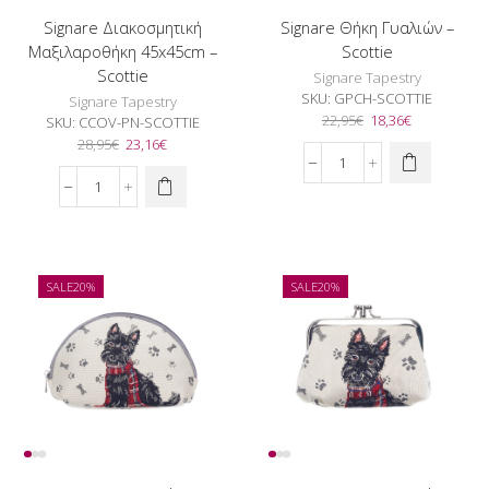
Signare Διακοσμητική
Signare Θήκη Γυαλιών –
Μαξιλαροθήκη 45x45cm –
Scottie
Scottie
Signare Tapestry
SKU:
GPCH-SCOTTIE
Signare Tapestry
Original
Η
22,95
€
18,36
€
SKU:
CCOV-PN-SCOTTIE
price
τρέχουσα
Original
Η
28,95
€
23,16
€
was:
τιμή
price
τρέχουσα
Signare
22,95€.
είναι:
was:
τιμή
Θήκη
Signare
18,36€.
28,95€.
είναι:
Γυαλιών
Διακοσμητική
23,16€.
-
Μαξιλαροθήκη
Scottie
45x45cm
ποσότητα
-
SALE
20%
SALE
20%
Scottie
ποσότητα