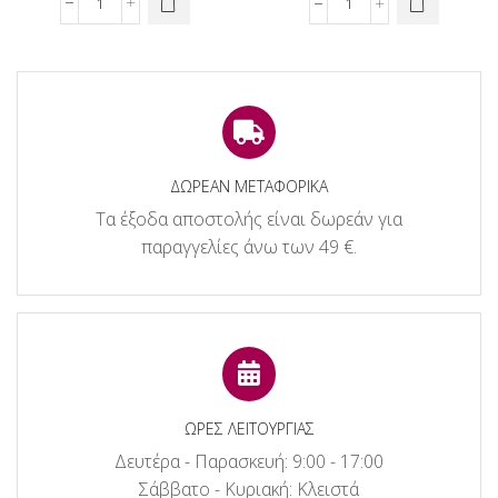
was:
τιμή
was:
τιμή
Signare
Signare
28,95€.
είναι:
21,95€.
είναι:
Τσάντα
Τσαντάκι
23,16€.
17,56€.
Χιαστί
Καρπού
Sling
-
-
Scottie
Scottie
ποσότητα
ποσότητα
ΔΩΡΕΑΝ ΜΕΤΑΦΟΡΙΚΑ
Τα έξοδα αποστολής είναι δωρεάν για
παραγγελίες άνω των 49 €.
ΩΡΕΣ ΛΕΙΤΟΥΡΓΙΑΣ
Δευτέρα - Παρασκευή: 9:00 - 17:00
Σάββατο - Κυριακή: Κλειστά