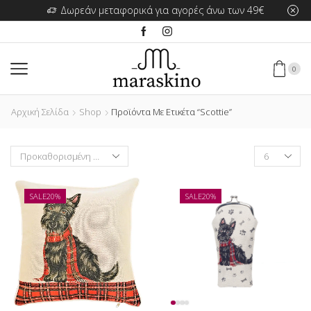
Δωρεάν μεταφορικά για αγορές άνω των 49€
0
Αρχική Σελίδα
Shop
Προϊόντα Με Ετικέτα “Scottie”
Products
per
page
SALE
20%
SALE
20%