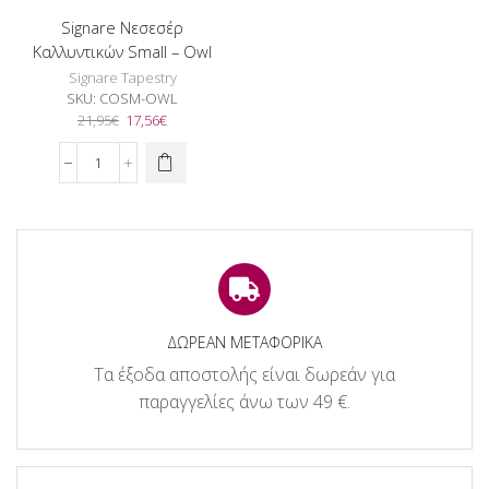
Signare Νεσεσέρ
Καλλυντικών Small – Owl
Signare Tapestry
SKU:
COSM-OWL
Original
Η
21,95
€
17,56
€
price
τρέχουσα
was:
τιμή
Signare
21,95€.
είναι:
Νεσεσέρ
17,56€.
Καλλυντικών
Small
-
Owl
ποσότητα
ΔΩΡΕΑΝ ΜΕΤΑΦΟΡΙΚΑ
Τα έξοδα αποστολής είναι δωρεάν για
παραγγελίες άνω των 49 €.