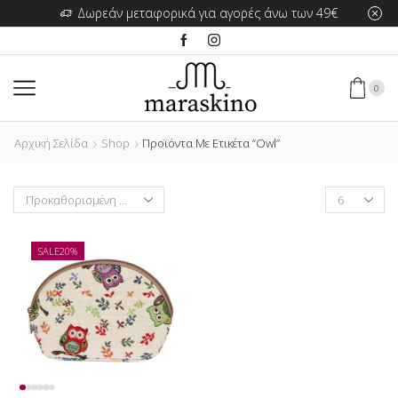
Δωρεάν μεταφορικά για αγορές άνω των 49€
0
Αρχική Σελίδα
Shop
Προϊόντα Με Ετικέτα “Owl”
Products
per
page
SALE
20%