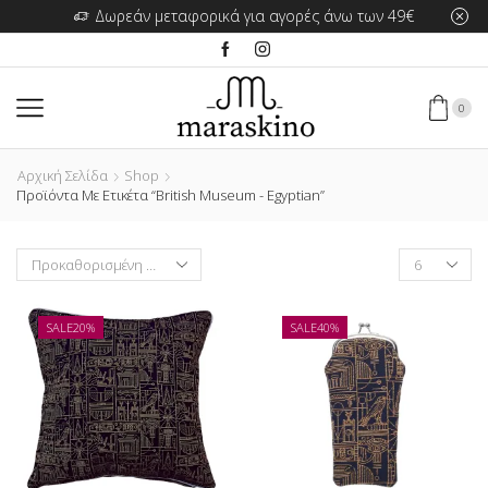
Δωρεάν μεταφορικά για αγορές άνω των 49€
0
Αρχική Σελίδα
Shop
Προϊόντα Με Ετικέτα “British Museum - Egyptian”
Products
per
page
SALE
20%
SALE
40%