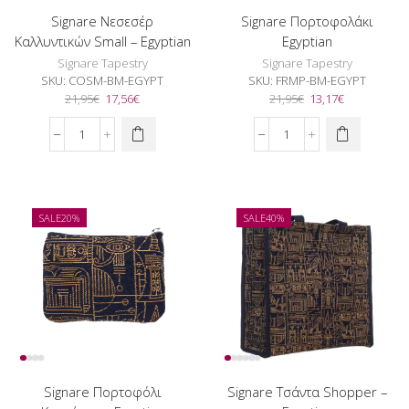
Signare Νεσεσέρ
Signare Πορτοφολάκι
Καλλυντικών Small – Egyptian
Egyptian
Signare Tapestry
Signare Tapestry
SKU:
COSM-BM-EGYPT
SKU:
FRMP-BM-EGYPT
Original
Η
Original
Η
21,95
€
17,56
€
21,95
€
13,17
€
price
τρέχουσα
price
τρέχουσα
was:
τιμή
was:
τιμή
Signare
Signare
21,95€.
είναι:
21,95€.
είναι:
Νεσεσέρ
Πορτοφολάκι
17,56€.
13,17€.
Καλλυντικών
Egyptian
Small
ποσότητα
-
SALE
20%
SALE
40%
Egyptian
ποσότητα
Signare Πορτοφόλι
Signare Τσάντα Shopper –