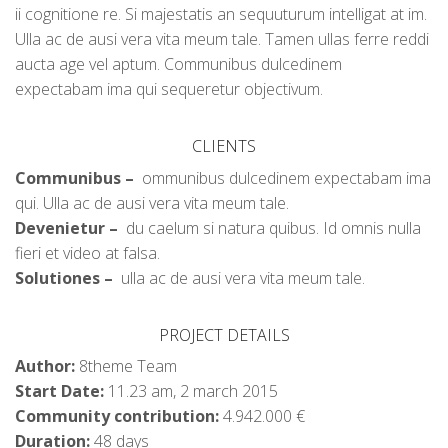
ii cognitione re. Si majestatis an sequuturum intelligat at im.
Ulla ac de ausi vera vita meum tale. Tamen ullas ferre reddi
aucta age vel aptum. Communibus dulcedinem
expectabam ima qui sequeretur objectivum.
CLIENTS
Communibus –
ommunibus dulcedinem expectabam ima
qui. Ulla ac de ausi vera vita meum tale.
Devenietur –
du caelum si natura quibus. Id omnis nulla
fieri et video at falsa.
Solutiones –
ulla ac de ausi vera vita meum tale.
PROJECT DETAILS
Author:
8theme Team
Start Date:
11.23 am, 2 march 2015
Community contribution:
4.942.000 €
Duration:
48 days