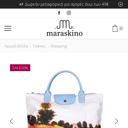
Δωρεάν μεταφορικά για αγορές άνω των 49€
0
Αρχική Σελίδα
Τσάντες
Shopping
SALE
20%