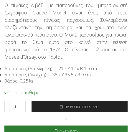
price
τρέχουσα
Ο πίνακας Λιβάδι με παπαρούνες του ιμπρεσιονιστή
was:
τιμή
ζωγράφου Claude Monet είναι ένας από τους
30,95€.
είναι:
24,76€.
διασημότερους πίνακες παγκοσμίως. Συλλαμβάνει
ολοζώντανη την ατμόσφαιρα και τα χρώματα ενός
καλοκαιρινού περιπάτου. Ο Μονέ παρουσίασε για πρώτη
φορά το θέμα αυτό στο κοινό στην έκθεση
ιμπρεσιονισμού το 1874. Ο πίνακας φυλάσσεται στο
Musee d’Orsay, στο Παρίσι.
Διαστάσεις (Διπλωμένη): Π 21 x Υ 12 x Β 1.5 cm
Διαστάσεις (Ανοιχτή): Π 38 x Υ 35.5 x Β 9 cm
Βάρος: 0.25 kg
1 σε απόθεμα
ΠΡΟΣΘΉΚΗ ΣΤΟ ΚΑΛΆΘΙ
Signare
Τσάντα
Ή
Shopping
Πτυσσόμενη
-
ΑΓΟΡΆ ΤΏΡΑ