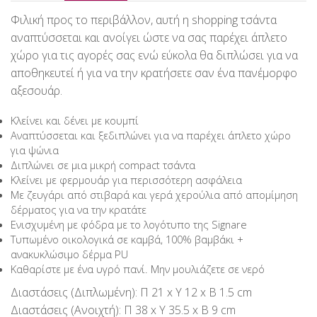
Φιλική προς το περιβάλλον, αυτή η shopping τσάντα
αναπτύσσεται και ανοίγει ώστε να σας παρέχει άπλετο
χώρο για τις αγορές σας ενώ εύκολα θα διπλώσει για να
αποθηκευτεί ή για να την κρατήσετε σαν ένα πανέμορφο
αξεσουάρ.
Κλείνει και δένει με κουμπί
Αναπτύσσεται και ξεδιπλώνει για να παρέχει άπλετο χώρο
για ψώνια
Διπλώνει σε μια μικρή compact τσάντα
Κλείνει με φερμουάρ για περισσότερη ασφάλεια
Με ζευγάρι από στιβαρά και γερά χερούλια από απομίμηση
δέρματος για να την κρατάτε
Ενισχυμένη με φόδρα με το λογότυπο της Signare
Τυπωμένο οικολογικά σε καμβά, 100% βαμβάκι +
ανακυκλώσιμο δέρμα PU
Καθαρίστε με ένα υγρό πανί. Μην μουλιάζετε σε νερό
Διαστάσεις (Διπλωμένη): Π 21 x Υ 12 x Β 1.5 cm
Διαστάσεις (Ανοιχτή): Π 38 x Υ 35.5 x Β 9 cm