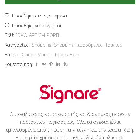
Claude
Monet
Poppy
Προσθήκη στα αγαπημένα
Field
Προσθήκη για σύγκριση
ποσότητα
SKU:
FDAW-ART-CM-POPFL
Κατηγορίες:
Shopping
,
Shopping Πτυσσόμενες
,
Τσάντες
Ετικέτα:
Claude Monet - Poppy Field
Κοινοποίηση:
Ο μεγαλύτερος κατασκευαστής και διανομέας tapestry
προϊόντων παγκοσμίως. Όλα τα σχέδια είναι
εμπνευσμένα από τη φύση, την τέχνη και την ίδια τη ζωή.
Η εταιρεία χρησιμοποιεί ανακυκλωμένα υλικά και