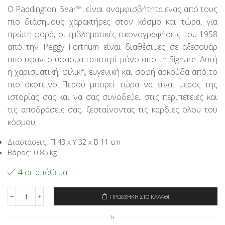
price
τρέχουσα
Ο Paddington Bear™, είναι αναμφισβήτητα ένας από τους
was:
τιμή
πιο διάσημους χαρακτήρες στον κόσμο και τώρα, για
25,95€.
είναι:
20,76€.
πρώτη φορά, οι εμβληματικές εικονογραφήσεις του 1958
από την Peggy Fortnum είναι διαθέσιμες σε αξεσουάρ
από υφαντό ύφασμα ταπισερί μόνο από τη Signare. Αυτή
η χαρισματική, φιλική, ευγενική και σοφή αρκούδα από το
πιο σκοτεινό Περού μπορεί τώρα να είναι μέρος της
ιστορίας σας και να σας συνοδεύει στις περιπέτειες και
τις αποδράσεις σας, ζεσταίνοντας τις καρδιές όλου του
κόσμου.
Διαστάσεις: Π 43 x Υ 32 x Β 11 cm
Βάρος: 0.85 kg
4 σε απόθεμα
ΠΡΟΣΘΉΚΗ ΣΤΟ ΚΑΛΆΘΙ
Signare
Τσάντα
Ή
Ώμου