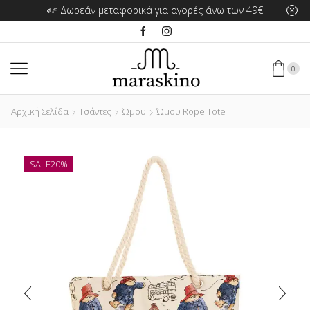
Δωρεάν μεταφορικά για αγορές άνω των 49€
0
Αρχική Σελίδα
Τσάντες
Ώμου
Ώμου Rope Tote
SALE
20%