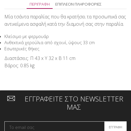
ΠΕΡΙΓΡΑΦΉ
ΕΠΙΠΛΈΟΝ ΠΛΗΡΟΦΟΡΊΕΣ
Μία τσάντα παραλίας που θα κρατήσει τα προσωπικά σας
αντικείμενα ασφαλή κατά την διαμονή σας στην παραλία.
Κλείσιμο με φερμουάρ
Ανθεκτικά χερούλια από σχοινί, ύψους 33 cm
Εσωτερικές θήκες
Διαστάσεις: Π 43 x Υ 32 x Β 11 cm
Βάρος: 0.85 kg
ΕΓΓΡΑΦΕΙΤΕ ΣΤΟ NEWSLETTER
ΜΑΣ