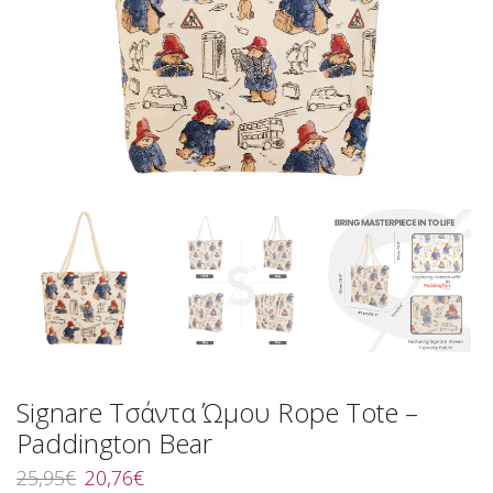
Signare Τσάντα Ώμου Rope Tote –
Paddington Bear
Original
Η
25,95
€
20,76
€