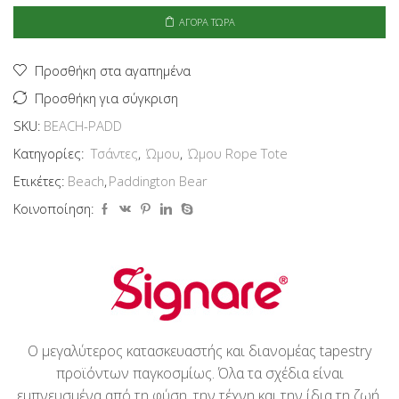
Rope
Tote
ΑΓΟΡΆ ΤΏΡΑ
-
Paddington
Bear
Προσθήκη στα αγαπημένα
ποσότητα
Προσθήκη για σύγκριση
SKU:
BEACH-PADD
Κατηγορίες:
Τσάντες
,
Ώμου
,
Ώμου Rope Tote
Ετικέτες:
Beach
,
Paddington Bear
Κοινοποίηση:
Ο μεγαλύτερος κατασκευαστής και διανομέας tapestry
προϊόντων παγκοσμίως. Όλα τα σχέδια είναι
εμπνευσμένα από τη φύση, την τέχνη και την ίδια τη ζωή.