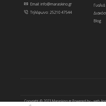
Email:
info@maraskino.gr
Γυαλιά
Τηλέφωνο:
25210 47544
Διακόσ
Blog
Copyright © 2023 Maraskino.gr Powered by -
web App