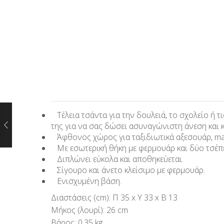
Τέλεια τσάντα για την δουλειά, το σχολείο ή 
της για να σας δώσει ασυναγώνιστη άνεση και 
Άφθονος χώρος για ταξιδιωτικά αξεσουάρ, make-
Με εσωτερική θήκη με φερμουάρ και δύο τσέπες,
Διπλώνει εύκολα και αποθηκεύεται.
Σίγουρο και άνετο κλείσιμο με φερμουάρ.
Ενισχυμένη βάση.
Διαστάσεις (cm): Π 35 x Υ 33 x Β 13
Μήκος (λουρί): 26 cm
Βάρος: 0.35 kg