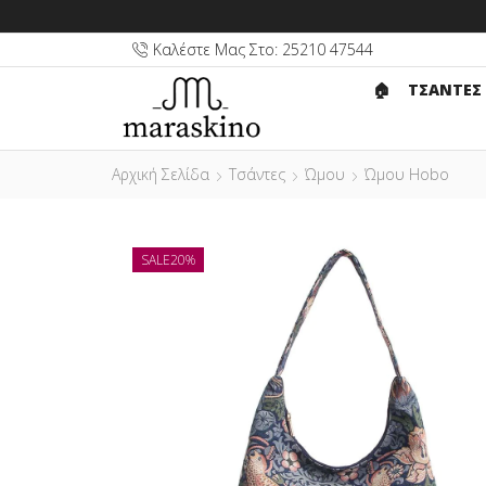
Καλέστε Μας Στο: 25210 47544
🏠︎
ΤΣΑΝΤΕΣ
Αρχική Σελίδα
Τσάντες
Ώμου
Ώμου Hobo
SALE
20%