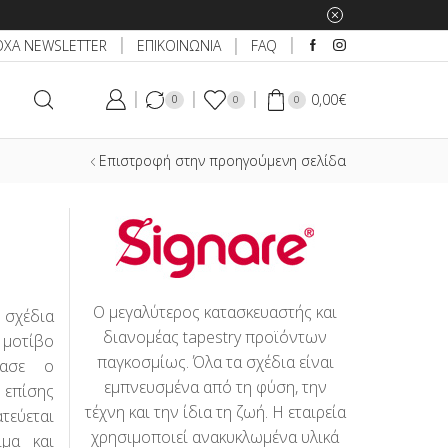
ΕΠΙΚΟΙΝΩΝΙΑ
ΟΧΑ NEWSLETTER
FAQ
0,00
€
0
0
0
Επιστροφή στην προηγούμενη σελίδα
Ο μεγαλύτερος κατασκευαστής και
 σχέδια
διανομέας tapestry προϊόντων
μοτίβο
παγκοσμίως. Όλα τα σχέδια είναι
ίασε ο
εμπνευσμένα από τη φύση, την
 επίσης
τέχνη και την ίδια τη ζωή. Η εταιρεία
τεύεται
χρησιμοποιεί ανακυκλωμένα υλικά
μα και