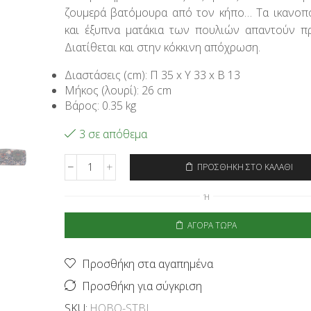
ζουμερά βατόμουρα από τον κήπο… Τα ικανοπ
και έξυπνα ματάκια των πουλιών απαντούν π
Διατίθεται και στην κόκκινη απόχρωση.
Διαστάσεις (cm): Π 35 x Υ 33 x Β 13
Μήκος (λουρί): 26 cm
Βάρος: 0.35 kg
3 σε απόθεμα
ΠΡΟΣΘΉΚΗ ΣΤΟ ΚΑΛΆΘΙ
Signare
Τσάντα
Ή
Ώμου
Hobo
ΑΓΟΡΆ ΤΏΡΑ
-
Strawberry
Thief
Προσθήκη στα αγαπημένα
Blue
ποσότητα
Προσθήκη για σύγκριση
SKU:
HOBO-STBL