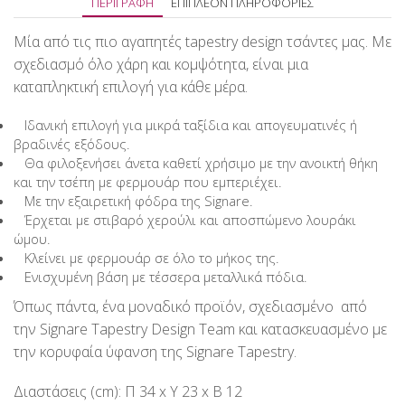
ΠΕΡΙΓΡΑΦΉ
ΕΠΙΠΛΈΟΝ ΠΛΗΡΟΦΟΡΊΕΣ
Μία από τις πιο αγαπητές tapestry design τσάντες μας. Με
σχεδιασμό όλο χάρη και κομψότητα, είναι μια
καταπληκτική επιλογή για κάθε μέρα.
Ιδανική επιλογή για μικρά ταξίδια και απογευματινές ή
βραδινές εξόδους.
Θα φιλοξενήσει άνετα καθετί χρήσιμο με την ανοικτή θήκη
και την τσέπη με φερμουάρ που εμπεριέχει.
Με την εξαιρετική φόδρα της Signare.
Έρχεται με στιβαρό χερούλι και αποσπώμενο λουράκι
ώμου.
Κλείνει με φερμουάρ σε όλο το μήκος της.
Ενισχυμένη βάση με τέσσερα μεταλλικά πόδια.
Όπως πάντα, ένα μοναδικό προϊόν, σχεδιασμένο από
την Signare Τapestry Design Team και κατασκευασμένο με
την κορυφαία ύφανση της Signare Tapestry.
Διαστάσεις (cm): Π 34 x Υ 23 x Β 12