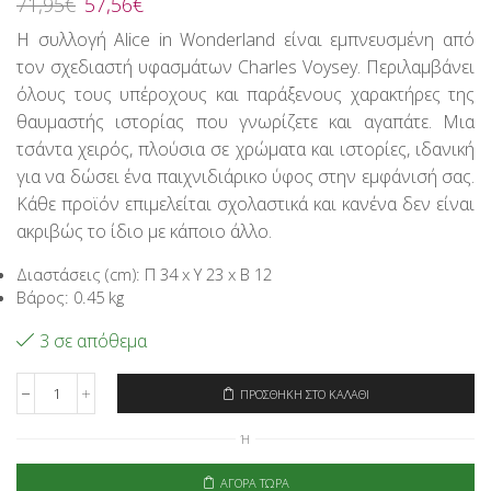
Original
Η
71,95
€
57,56
€
price
τρέχουσα
Η συλλογή Alice in Wonderland είναι εμπνευσμένη από
was:
τιμή
τον σχεδιαστή υφασμάτων Charles Voysey. Περιλαμβάνει
71,95€.
είναι:
57,56€.
όλους τους υπέροχους και παράξενους χαρακτήρες της
θαυμαστής ιστορίας που γνωρίζετε και αγαπάτε. Μια
τσάντα χειρός, πλούσια σε χρώματα και ιστορίες, ιδανική
για να δώσει ένα παιχνιδιάρικο ύφος στην εμφάνισή σας.
Κάθε προϊόν επιμελείται σχολαστικά και κανένα δεν είναι
ακριβώς το ίδιο με κάποιο άλλο.
Διαστάσεις (cm): Π 34 x Υ 23 x Β 12
Βάρος: 0.45 kg
3 σε απόθεμα
ΠΡΟΣΘΉΚΗ ΣΤΟ ΚΑΛΆΘΙ
Signare
Τσάντα
Ή
Χειρός/
Ώμου
-
ΑΓΟΡΆ ΤΏΡΑ