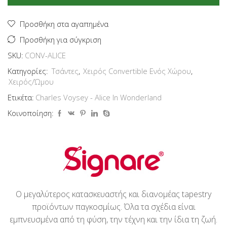
Alice
in
Wonderland
Προσθήκη στα αγαπημένα
ποσότητα
Προσθήκη για σύγκριση
SKU:
CONV-ALICE
Κατηγορίες:
Τσάντες
,
Χειρός Convertible Ενός Χώρου
,
Χειρός/Ώμου
Ετικέτα:
Charles Voysey - Alice In Wonderland
Κοινοποίηση:
Ο μεγαλύτερος κατασκευαστής και διανομέας tapestry
προϊόντων παγκοσμίως. Όλα τα σχέδια είναι
εμπνευσμένα από τη φύση, την τέχνη και την ίδια τη ζωή.