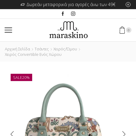
Δωρεάν μεταφορικά για αγορές άνω των 49€
0
Αρχική Σελίδα
Τσάντες
Χειρός/Ώμου
Χειρός Convertible Ενός Χώρου
SALE
20%