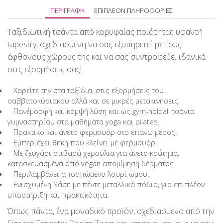
ΠΕΡΙΓΡΑΦΉ
ΕΠΙΠΛΈΟΝ ΠΛΗΡΟΦΟΡΊΕΣ
Ταξιδιωτική τσάντα από κορυφαίας ποιότητας υφαντή
tapestry, σχεδιασμένη να σας εξυπηρετεί με τους
άφθονους χώρους της και να σας συντροφεύει ιδανικά
στις εξορμήσεις σας!
Χαρείτε την στα ταξίδια, στις εξορμήσεις του
σαββατοκύριακου αλλά και σε μικρές μετακινήσεις.
Πανέμορφη και κομψή λύση και ως gym-holdall τσάντα
γυμναστηρίου στα μαθήματα yoga και pilates.
Πρακτικό και άνετο φερμουάρ στο επάνω μέρος.
Εμπεριέχει θήκη που κλείνει με φερμουάρ.
Με ζευγάρι στιβαρά χερούλια για άνετο κράτημα,
κατασκευασμένα από vegan απομίμηση δέρματος.
Περιλαμβάνει αποσπώμενο λουρί ώμου.
Ενισχυμένη βάση με πέντε μεταλλικά πόδια, για επιπλέον
υποστήριξη και πρακτικότητα.
Όπως πάντα, ένα μοναδικό προϊόν, σχεδιασμένο από την