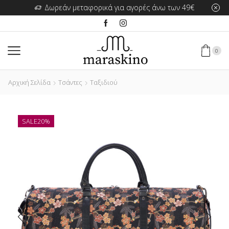
Δωρεάν μεταφορικά για αγορές άνω των 49€
0
Αρχική Σελίδα
Τσάντες
Ταξιδιού
SALE
20%