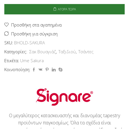
-
Ume
ΑΓΟΡΆ ΤΏΡΑ
Sakura
ποσότητα
Προσθήκη στα αγαπημένα
Προσθήκη για σύγκριση
SKU:
BHOLD-SAKURA
Κατηγορίες:
Σακ Βουαγιάζ
,
Ταξιδιού
,
Τσάντες
Ετικέτα:
Ume Sakura
Κοινοποίηση:
Ο μεγαλύτερος κατασκευαστής και διανομέας tapestry
προϊόντων παγκοσμίως. Όλα τα σχέδια είναι