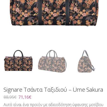
Signare Τσάντα Ταξιδιού – Ume Sakura
Original
Η
88,95
€
71,16
€
price
τρέχουσα
Αυτό είναι ένα προϊόν με αδειοδότηση ύφανσης μοτίβου
was:
τιμή