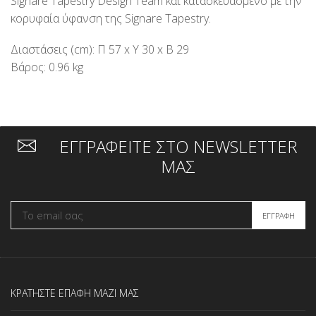
Signare Τapestry Design Team και κατασκευασμένο με την
κορυφαία ύφανση της Signare Tapestry.
Διαστάσεις (cm): Π 57 x Υ 30 x Β 29
Βάρος: 0.96 kg
ΕΓΓΡΑΦΕΙΤΕ ΣΤΟ NEWSLETTER
ΜΑΣ
ΚΡΑΤΗΣΤΕ ΕΠΑΦΗ ΜΑΖΙ ΜΑΣ