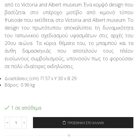
από το Victoria and Albert museum. Ένα κομψό design που
88,95€.
είναι:
71,16€.
βασίζεται στο υπέροχο μοτίβο από κιμονό τύπου
fruisode που εκτίθεται στο Victoria and Albert museum. To
design του πρωτότυπου αποκαλύπτει τη δυναμικότητα
του Ιαπωνικού σχεδιασμού υφασμάτων στις αρχές του
20ου αιώνα. Τα κύρια θέματα του, το μπαμπού και τα
άνθη δαμασκηνιάς που αποτελούν τους πλέον
ευοίωνους συμβολισμούς, υπονοούν πως το φορούσαν
σε πολύ ιδιαίτερες εκδηλώσεις.
Διαστάσεις (cm): Π 57 x Υ 30 x Β 29
Βάρος: 0.96 kg
1 σε απόθεμα
ΠΡΟΣΘΉΚΗ ΣΤΟ ΚΑΛΆΘΙ
Signare
Τσάντα
Ή
Ταξιδιού