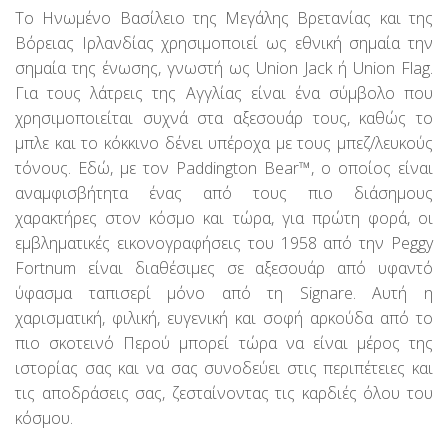
price
τρέχουσα
Το Ηνωμένο Βασίλειο της Μεγάλης Βρετανίας και της
was:
τιμή
Βόρειας Ιρλανδίας χρησιμοποιεί ως εθνική σημαία την
57,95€.
είναι:
46,36€.
σημαία της ένωσης, γνωστή ως Union Jack ή Union Flag.
Για τους λάτρεις της Αγγλίας είναι ένα σύμβολο που
χρησιμοποιείται συχνά στα αξεσουάρ τους, καθώς το
μπλε και το κόκκινο δένει υπέροχα με τους μπεζ/λευκούς
τόνους. Εδώ, με τον Paddington Bear™, ο οποίος είναι
αναμφισβήτητα ένας από τους πιο διάσημους
χαρακτήρες στον κόσμο και τώρα, για πρώτη φορά, οι
εμβληματικές εικονογραφήσεις του 1958 από την Peggy
Fortnum είναι διαθέσιμες σε αξεσουάρ από υφαντό
ύφασμα ταπισερί μόνο από τη Signare. Αυτή η
χαρισματική, φιλική, ευγενική και σοφή αρκούδα από το
πιο σκοτεινό Περού μπορεί τώρα να είναι μέρος της
ιστορίας σας και να σας συνοδεύει στις περιπέτειες και
τις αποδράσεις σας, ζεσταίνοντας τις καρδιές όλου του
κόσμου.