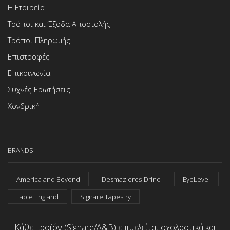
Η Εταιρεία
Τρόποι και Έξοδα Αποστολής
Τρόποι Πληρωμής
Επιστροφές
Επικοινωνία
Συχνές Ερωτήσεις
Χονδρική
BRANDS
America and Beyond
Desmazieres-Drino
EyeLevel
Fable England
Signare Tapestry
Κάθε προϊόν (Signare/A&B) επιμελείται σχολαστικά και