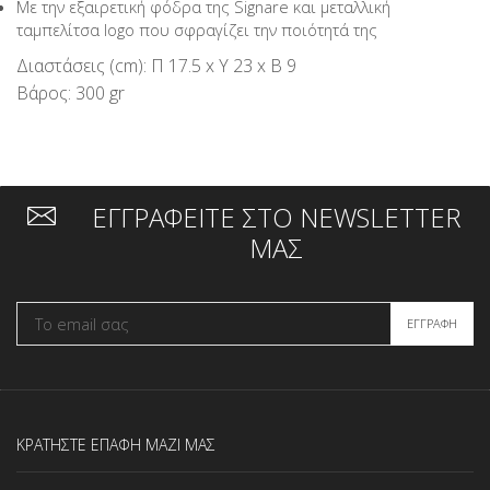
Με την εξαιρετική φόδρα της Signare και μεταλλική
ταμπελίτσα logo που σφραγίζει την ποιότητά της
Διαστάσεις (cm): Π 17.5 x Υ 23 x Β 9
Βάρος: 300 gr
ΕΓΓΡΑΦΕΙΤΕ ΣΤΟ NEWSLETTER
ΜΑΣ
ΚΡΑΤΗΣΤΕ ΕΠΑΦΗ ΜΑΖΙ ΜΑΣ