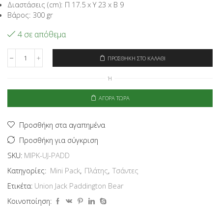
Διαστάσεις (cm): Π 17.5 x Υ 23 x Β 9
Βάρος: 300 gr
4 σε απόθεμα
ΠΡΟΣΘΉΚΗ ΣΤΟ ΚΑΛΆΘΙ
Signare
Τσάντα
Ή
Πλάτης
Mini
Pack
ΑΓΟΡΆ ΤΏΡΑ
-
Union
Jack
Προσθήκη στα αγαπημένα
Paddington
Προσθήκη για σύγκριση
Bear
ποσότητα
SKU:
MIPK-UJ-PADD
Κατηγορίες:
Mini Pack
,
Πλάτης
,
Τσάντες
Ετικέτα:
Union Jack Paddington Bear
Κοινοποίηση: