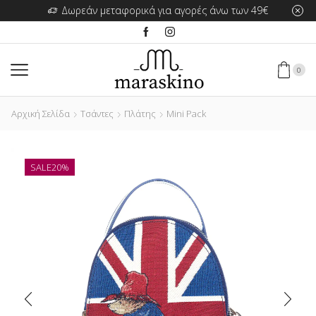
Δωρεάν μεταφορικά για αγορές άνω των 49€
0
Αρχική Σελίδα
Τσάντες
Πλάτης
Mini Pack
SALE
20%