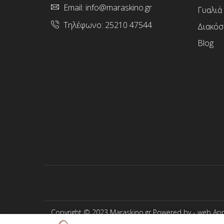
Email:
info@maraskino.gr
Γυαλιά
Τηλέφωνο:
25210 47544
Διακόσ
Blog
Copyright © 2023 Maraskino.gr Powered by -
web App