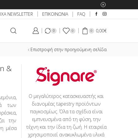
apestry !
ΕΠΙΚΟΙΝΩΝΙΑ
ΟΧΑ NEWSLETTER
FAQ
0,00
€
0
0
0
Επιστροφή στην προηγούμενη σελίδα
on &
Ο μεγαλύτερος κατασκευαστής και
μόνια,
διανομέας tapestry προϊόντων
ιά των
παγκοσμίως. Όλα τα σχέδια είναι
φρέσκια,
εμπνευσμένα από τη φύση, την
ζει την
τέχνη και την ίδια τη ζωή. Η εταιρεία
νη μέσα
χρησιμοποιεί ανακυκλωμένα υλικά