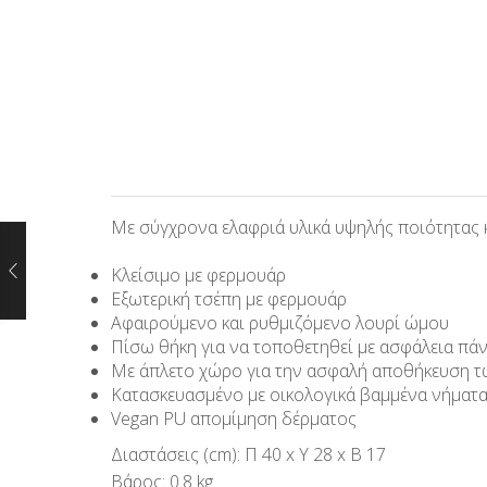
Με σύγχρονα ελαφριά υλικά υψηλής ποιότητας κα
Κλείσιμο με φερμουάρ
Εξωτερική τσέπη με φερμουάρ
Αφαιρούμενο και ρυθμιζόμενο λουρί ώμου
Πίσω θήκη για να τοποθετηθεί με ασφάλεια πά
Με άπλετο χώρο για την ασφαλή αποθήκευση τ
Κατασκευασμένο με οικολογικά βαμμένα νήματ
Vegan PU απομίμηση δέρματος
Διαστάσεις (cm): Π 40 x Υ 28 x Β 17
Βάρος: 0.8 kg