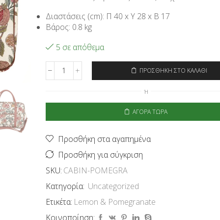
Διαστάσεις (cm): Π 40 x Υ 28 x Β 17
Βάρος: 0.8 kg
5 σε απόθεμα
ΠΡΟΣΘΉΚΗ ΣΤΟ ΚΑΛΆΘΙ
Signare
Τσάντα
Ή
Καμπίνας
-
ΑΓΟΡΆ ΤΏΡΑ
Lemon
&
Pomegranate
Προσθήκη στα αγαπημένα
ποσότητα
Προσθήκη για σύγκριση
SKU:
CABIN-POMEGRA
Κατηγορία:
Uncategorized
Ετικέτα:
Lemon & Pomegranate
Κοινοποίηση: