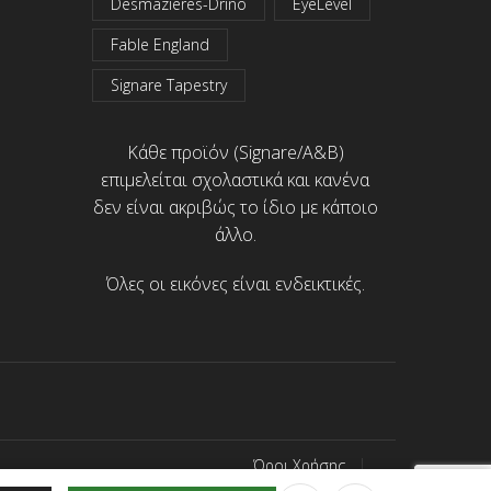
Desmazieres-Drino
EyeLevel
Fable England
Signare Tapestry
Κάθε προϊόν (Signare/A&B)
επιμελείται σχολαστικά και κανένα
δεν είναι ακριβώς το ίδιο με κάποιο
άλλο.
Όλες οι εικόνες είναι ενδεικτικές.
Όροι Χρήσης