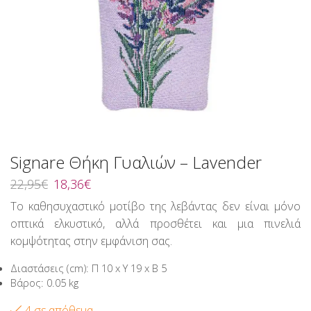
Signare Θήκη Γυαλιών – Lavender
Original
Η
22,95
€
18,36
€
price
τρέχουσα
Το καθησυχαστικό μοτίβο της λεβάντας δεν είναι μόνο
was:
τιμή
οπτικά ελκυστικό, αλλά προσθέτει και μια πινελιά
22,95€.
είναι:
18,36€.
κομψότητας στην εμφάνιση σας.
Διαστάσεις (cm): Π 10 x Υ 19 x Β 5
Βάρος: 0.05 kg
4 σε απόθεμα