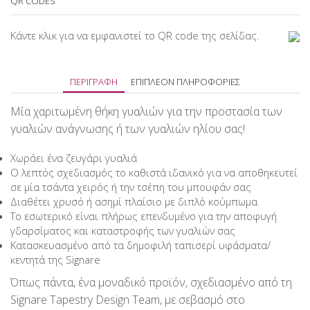
QR CODES
Κάντε κλικ για να εμφανιστεί το QR code της σελίδας.
ΠΕΡΙΓΡΑΦΉ
ΕΠΙΠΛΈΟΝ ΠΛΗΡΟΦΟΡΊΕΣ
Μία χαριτωμένη θήκη γυαλιών για την προστασία των
γυαλιών ανάγνωσης ή των γυαλιών ηλίου σας!
Χωράει ένα ζευγάρι γυαλιά
Ο λεπτός σχεδιασμός το καθιστά ιδανικό για να αποθηκευτεί
σε μία τσάντα χειρός ή την τσέπη του μπουφάν σας
Διαθέτει χρυσό ή ασημί πλαίσιο με διπλό κούμπωμα
Το εσωτερικό είναι πλήρως επενδυμένο για την αποφυγή
γδαρσίματος και καταστροφής των γυαλιών σας
Κατασκευασμένο από τα δημοφιλή ταπισερί υφάσματα/
κεντητά της Signare
Όπως πάντα, ένα μοναδικό προϊόν, σχεδιασμένο από τη
Signare Tapestry Design Team, με σεβασμό στο