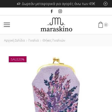
Δωρεάν μεταφορικά για αγορές άνω των 49€
0
Αρχική Σελίδα
Γυαλιά
Θήκες Γυαλιών
SALE
20%