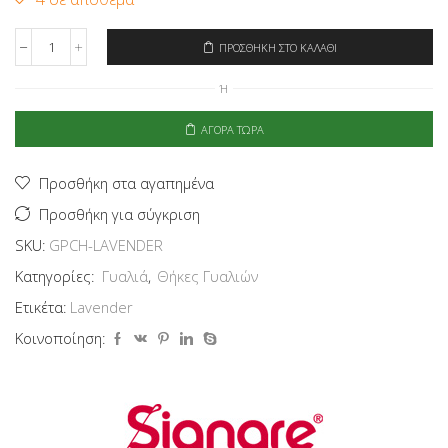
ΠΡΟΣΘΉΚΗ ΣΤΟ ΚΑΛΆΘΙ
Signare
Θήκη
Ή
Γυαλιών
-
Lavender
ΑΓΟΡΆ ΤΏΡΑ
ποσότητα
Προσθήκη στα αγαπημένα
Προσθήκη για σύγκριση
SKU:
GPCH-LAVENDER
Κατηγορίες:
Γυαλιά
,
Θήκες Γυαλιών
Ετικέτα:
Lavender
Κοινοποίηση: