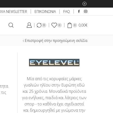
ΕΠΙΚΟΙΝΩΝΙΑ
ΟΧΑ NEWSLETTER
FAQ
0,00
€
0
0
0
Επιστροφή στην προηγούμενη σελίδα
Μία από τις κορυφαίες μάρκες
γυαλιών ηλίου στην Ευρώπη εδώ
τητα.
και 25 χρόνια. Μοναδικά προϊόντα
 τις
για ενήλικες, παιδιά και λάτρεις των
σπορ - το καθένα έχει σχεδιαστεί
και δημιουργηθεί με γνώμονα την