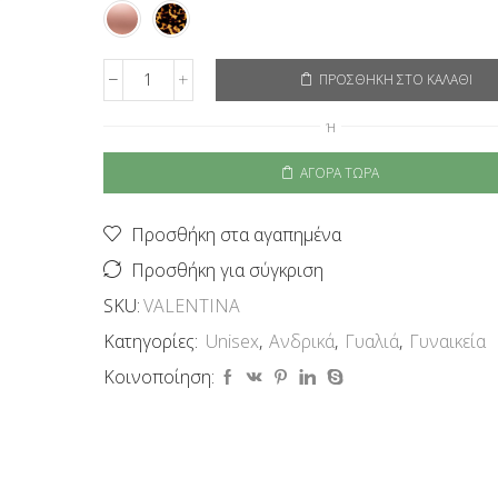
ΠΡΟΣΘΉΚΗ ΣΤΟ ΚΑΛΆΘΙ
EyeLevel
Unisex
Ή
Γυαλιά
Ηλίου
ΑΓΟΡΆ ΤΏΡΑ
Valentina
ποσότητα
Προσθήκη στα αγαπημένα
Προσθήκη για σύγκριση
SKU:
VALENTINA
Κατηγορίες:
Unisex
,
Ανδρικά
,
Γυαλιά
,
Γυναικεία
Κοινοποίηση: