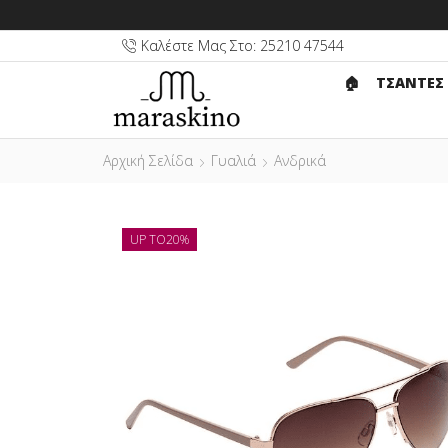
Καλέστε Μας Στο: 25210 47544
🏠︎
ΤΣΑΝΤΕΣ
Αρχική Σελίδα
Γυαλιά
Ανδρικά
UP TO
20%