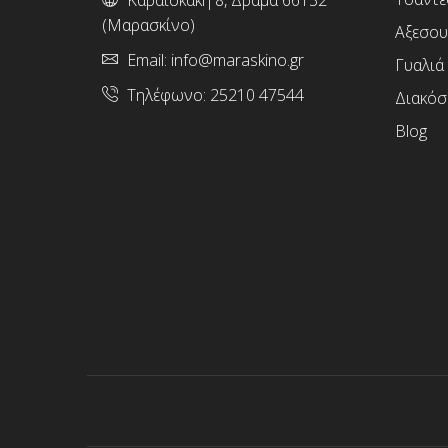
Καραϊσκάκη 8, Δράμα 66132
(Μαρασκίνο)
Αξεσου
Email:
info@maraskino.gr
Γυαλιά
Τηλέφωνο:
25210 47544
Διακόσ
Blog