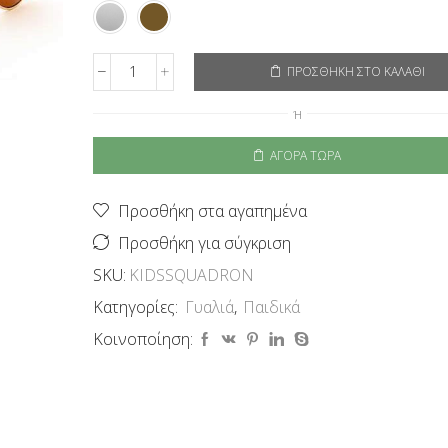
ΠΡΟΣΘΉΚΗ ΣΤΟ ΚΑΛΆΘΙ
EyeLevel
Παιδικά
Ή
Γυαλιά
Ηλίου
ΑΓΟΡΆ ΤΏΡΑ
Kids
Squadron
ποσότητα
Προσθήκη στα αγαπημένα
Προσθήκη για σύγκριση
SKU:
KIDSSQUADRON
Κατηγορίες:
Γυαλιά
,
Παιδικά
Κοινοποίηση: