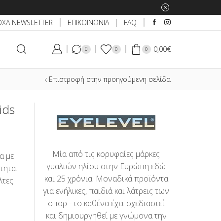
ΕΠΙΚΟΙΝΩΝΙΑ
ΟΧΑ NEWSLETTER
FAQ
0,00
€
0
0
0
Επιστροφή στην προηγούμενη σελίδα
ids
Μία από τις κορυφαίες μάρκες
α με
γυαλιών ηλίου στην Ευρώπη εδώ
τητα.
και 25 χρόνια. Μοναδικά προϊόντα
λτες
για ενήλικες, παιδιά και λάτρεις των
σπορ - το καθένα έχει σχεδιαστεί
και δημιουργηθεί με γνώμονα την