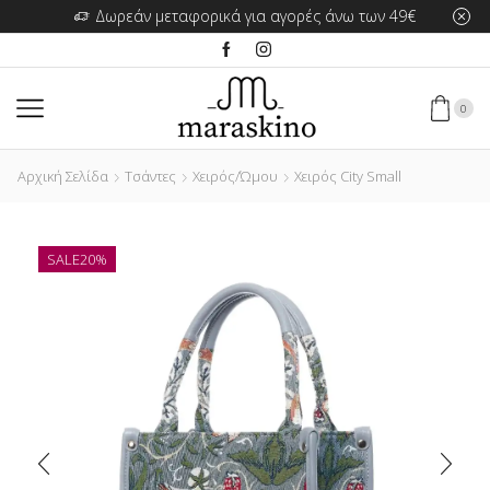
Δωρεάν μεταφορικά για αγορές άνω των 49€
0
Αρχική Σελίδα
Τσάντες
Χειρός/Ώμου
Χειρός City Small
SALE
20%