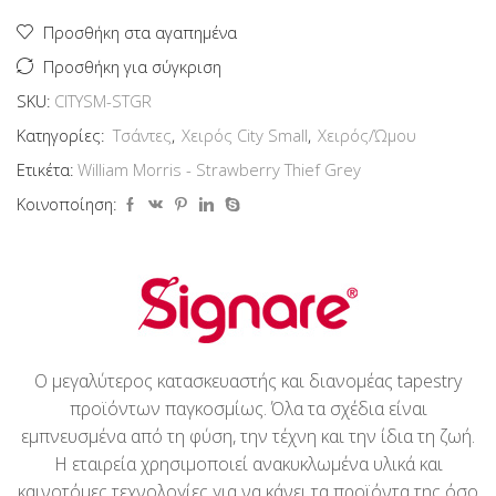
Strawberry
Thief
Προσθήκη στα αγαπημένα
Grey
Προσθήκη για σύγκριση
ποσότητα
SKU:
CITYSM-STGR
Κατηγορίες:
Τσάντες
,
Χειρός City Small
,
Χειρός/Ώμου
Ετικέτα:
William Morris - Strawberry Thief Grey
Κοινοποίηση:
Ο μεγαλύτερος κατασκευαστής και διανομέας tapestry
προϊόντων παγκοσμίως. Όλα τα σχέδια είναι
εμπνευσμένα από τη φύση, την τέχνη και την ίδια τη ζωή.
Η εταιρεία χρησιμοποιεί ανακυκλωμένα υλικά και
καινοτόμες τεχνολογίες για να κάνει τα προϊόντα της όσο