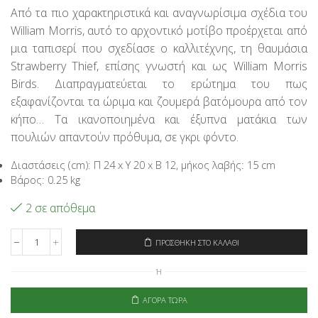
price
τρέχουσα
Από τα πιο χαρακτηριστικά και αναγνωρίσιμα σχέδια του
was:
τιμή
William Morris, αυτό το αρχοντικό μοτίβο προέρχεται από
60,95€.
είναι:
48,76€.
μια ταπισερί που σχεδίασε ο καλλιτέχνης, τη θαυμάσια
Strawberry Thief, επίσης γνωστή και ως William Morris
Birds. Διαπραγματεύεται το ερώτημα του πως
εξαφανίζονται τα ώριμα και ζουμερά βατόμουρα από τον
κήπο… Τα ικανοποιημένα και έξυπνα ματάκια των
πουλιών απαντούν πρόθυμα, σε γκρι φόντο.
Διαστάσεις (cm): Π 24 x Υ 20 x Β 12, μήκος λαβής: 15 cm
Βάρος: 0.25 kg
2 σε απόθεμα
ΠΡΟΣΘΉΚΗ ΣΤΟ ΚΑΛΆΘΙ
Signare
Τσάντα
Ή
Χειρός
City
Small
ΑΓΟΡΆ ΤΏΡΑ
-