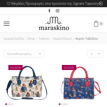
Μεγάλες Προσφορές στα προϊόντα της Signare Tapestry !
0
Αρχική Σελίδα
Shop
Τσάντες
Χειρός/Ώμου
Χειρός Ταξιδίου
Products
per
page
SALE
20%
SALE
20%