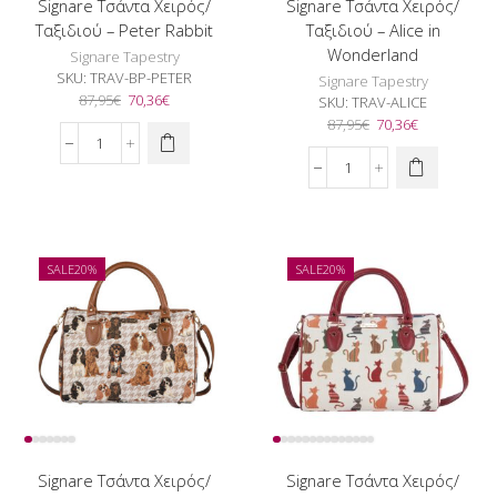
Signare Τσάντα Χειρός/
Signare Τσάντα Χειρός/
Ταξιδιού – Peter Rabbit
Ταξιδιού – Alice in
Wonderland
Signare Tapestry
SKU:
TRAV-BP-PETER
Signare Tapestry
Original
Η
87,95
€
70,36
€
SKU:
TRAV-ALICE
price
τρέχουσα
Original
Η
87,95
€
70,36
€
was:
τιμή
price
τρέχουσα
Signare
87,95€.
είναι:
was:
τιμή
Τσάντα
Signare
70,36€.
87,95€.
είναι:
Χειρός/
Τσάντα
70,36€.
Ταξιδιού
Χειρός/
-
Ταξιδιού
Peter
-
SALE
20%
SALE
20%
Rabbit
Alice
ποσότητα
in
Wonderland
ποσότητα
Signare Τσάντα Χειρός/
Signare Τσάντα Χειρός/