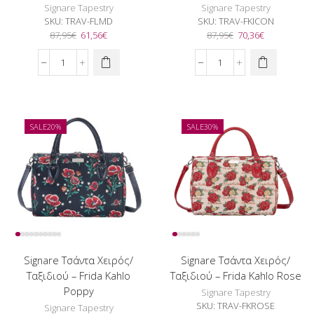
Signare Tapestry
Signare Tapestry
SKU:
TRAV-FLMD
SKU:
TRAV-FKICON
Original
Η
Original
Η
87,95
€
61,56
€
87,95
€
70,36
€
price
τρέχουσα
price
τρέχουσα
was:
τιμή
was:
τιμή
Signare
Signare
87,95€.
είναι:
87,95€.
είναι:
Τσάντα
Τσάντα
61,56€.
70,36€.
Χειρός/
Χειρός/
Ταξιδιού
Ταξιδιού
-
-
SALE
20%
SALE
30%
Flower
Frida
Meadow
Kahlo
ποσότητα
Icon
ποσότητα
Signare Τσάντα Χειρός/
Signare Τσάντα Χειρός/
Ταξιδιού – Frida Kahlo
Ταξιδιού – Frida Kahlo Rose
Poppy
Signare Tapestry
SKU:
TRAV-FKROSE
Signare Tapestry