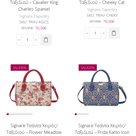
Ταξιδιού – Cavalier King
Ταξιδιού – Cheeky Cat
Charles Spaniel
Signare Tapestry
SKU:
TRAV-CHEKY
Signare Tapestry
Original
Η
87,95
€
70,36
€
SKU:
TRAV-KGCS
price
τρέχουσα
Original
Η
87,95
€
70,36
€
was:
τιμή
price
τρέχουσα
Signare
87,95€.
είναι:
was:
τιμή
Τσάντα
Signare
70,36€.
87,95€.
είναι:
Χειρός/
Τσάντα
70,36€.
Ταξιδιού
Χειρός/
-
Ταξιδιού
Cheeky
-
SALE
30%
SALE
20%
Cat
Cavalier
ποσότητα
King
Charles
Spaniel
ποσότητα
Signare Τσάντα Χειρός/
Signare Τσάντα Χειρός/
Ταξιδιού – Flower Meadow
Ταξιδιού – Frida Kahlo Icon