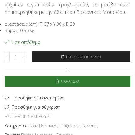
αρχαίων αιγυπτιακών ιερογλυφικών, το μοτίβο αυτό
88,95€.
είναι:
71,16€.
δημιουργήθηκε με την άδεια του Βρετανικού Μουσείου.
Διαστάσεις (cm): Π 57 x Υ 30 x Β 29
Βάρος: 0.96 kg
1 σε απόθεμα
ΠΡΟΣΘΉΚΗ ΣΤΟ ΚΑΛΆΘΙ
Signare
Τσάντα
Ή
Ταξιδιού
-
Egyptian
ΑΓΟΡΆ ΤΏΡΑ
ποσότητα
Προσθήκη στα αγαπημένα
Προσθήκη για σύγκριση
SKU:
BHOLD-BM-EGYPT
Κατηγορίες:
Σακ Βουαγιάζ
,
Ταξιδιού
,
Τσάντες
Ετικέτα:
British Museum - Egyptian