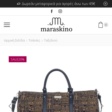
Δωρεάν μεταφορικά για αγορές άνω των 49€
0
Αρχική Σελίδα
Τσάντες
Ταξιδιού
SALE
20%