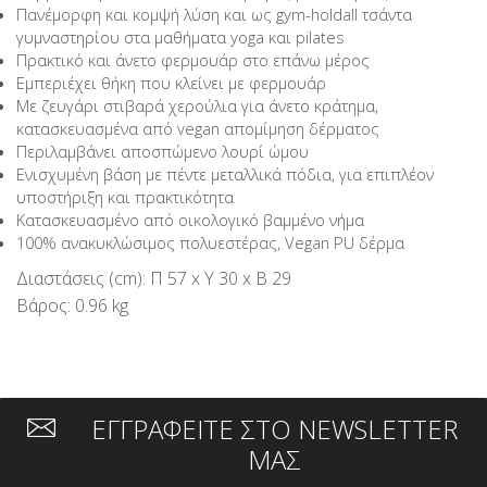
Πανέμορφη και κομψή λύση και ως gym-holdall τσάντα
γυμναστηρίου στα μαθήματα yoga και pilates
Πρακτικό και άνετο φερμουάρ στο επάνω μέρος
Εμπεριέχει θήκη που κλείνει με φερμουάρ
Με ζευγάρι στιβαρά χερούλια για άνετο κράτημα,
κατασκευασμένα από vegan απομίμηση δέρματος
Περιλαμβάνει αποσπώμενο λουρί ώμου
Ενισχυμένη βάση με πέντε μεταλλικά πόδια, για επιπλέον
υποστήριξη και πρακτικότητα
Κατασκευασμένο από οικολογικό βαμμένο νήμα
100% ανακυκλώσιμος πολυεστέρας, Vegan PU δέρμα
Διαστάσεις (cm): Π 57 x Υ 30 x Β 29
Βάρος: 0.96 kg
ΕΓΓΡΑΦΕΙΤΕ ΣΤΟ NEWSLETTER
ΜΑΣ