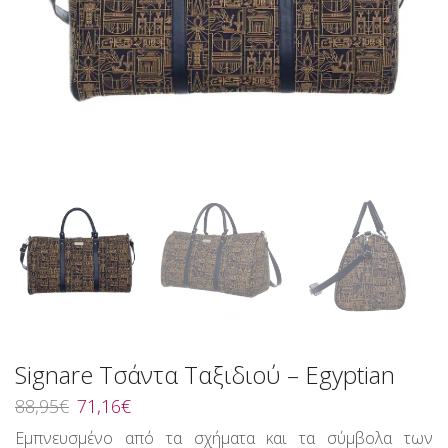
Signare Τσάντα Ταξιδιού – Egyptian
Original
Η
88,95
€
71,16
€
price
τρέχουσα
Εμπνευσμένο από τα σχήματα και τα σύμβολα των
was:
τιμή