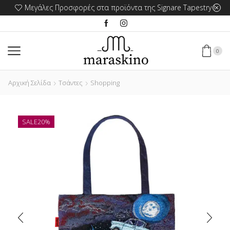
Μεγάλες Προσφορές στα προϊόντα της Signare Tapestry !
0
Αρχική Σελίδα
Τσάντες
Shopping
SALE
20%