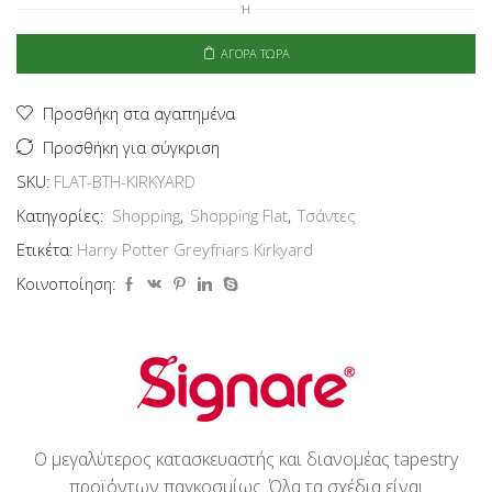
Ή
Shopping
Flat
-
ΑΓΟΡΆ ΤΏΡΑ
Greyfriars
Kirkyard
ποσότητα
Προσθήκη στα αγαπημένα
Προσθήκη για σύγκριση
SKU:
FLAT-BTH-KIRKYARD
Κατηγορίες:
Shopping
,
Shopping Flat
,
Τσάντες
Ετικέτα:
Harry Potter Greyfriars Kirkyard
Κοινοποίηση:
Ο μεγαλύτερος κατασκευαστής και διανομέας tapestry
προϊόντων παγκοσμίως. Όλα τα σχέδια είναι