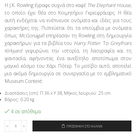
price
τρέχουσα
Η J.K. Rowling έγραφε συχνά στο καφέ
The Elephant House
,
was:
τιμή
το οποίο έχει θέα στο Κοιμητήριο Γκρεϊφράιαρς. Η θέα
29,95€.
είναι:
23,96€.
αυτή ενδέχεται να ενέπνευσε ονόματα και ιδέες για τους
χαρακτήρες της. Πιστεύεται ότι τα επιτύμβια με ονόματα
όπως
McGonagall
επηρέασαν τη Rowling στη δημιουργία
χαρακτήρων για τα βιβλία του
Harry Potter
. Το
Greyfriars
Kirkyard
γεφυρώνει την ιστορία, τη λαογραφία και τη
φαντασία, αφήνοντας ένα ανεξίτηλο αποτύπωμα στον
μαγικό κόσμο του Χάρι Πότερ. Το μοτίβο αυτό, αποτελεί
μια ακόμα δημιουργία σε συνεργασία με το εμβληματικό
Museum Context.
Διαστάσεις (cm): Π 36 x Υ 38, Μήκος λουριού: 25 cm
Βάρος: 0.20 kg
4 σε απόθεμα
ΠΡΟΣΘΉΚΗ ΣΤΟ ΚΑΛΆΘΙ
Signare
Τσάντα