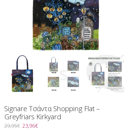
Signare Τσάντα Shopping Flat –
Greyfriars Kirkyard
Original
Η
29,95
€
23,96
€