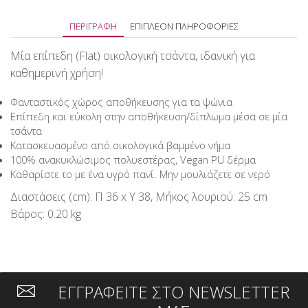
ΠΕΡΙΓΡΑΦΉ
ΕΠΙΠΛΈΟΝ ΠΛΗΡΟΦΟΡΊΕΣ
Μία επίπεδη (Flat) οικολογική τσάντα, ιδανική για
καθημερινή χρήση!
Φανταστικός χώρος αποθήκευσης για τα ψώνια
Επίπεδη και εύκολη στην αποθήκευση/δίπλωμα μέσα σε μία
τσάντα
Κατασκευασμένο από οικολογικά βαμμένο νήμα
100% ανακυκλώσιμος πολυεστέρας, Vegan PU δέρμα
Καθαρίστε το με ένα υγρό πανί. Μην μουλιάζετε σε νερό
Διαστάσεις (cm): Π 36 x Υ 38, Μήκος λουριού: 25 cm
Βάρος: 0.20 kg
ΕΓΓΡΑΦΕΙΤΕ ΣΤΟ NEWSLETTER