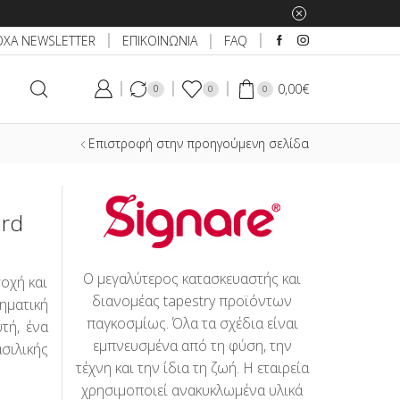
ΕΠΙΚΟΙΝΩΝΙΑ
ΟΧΑ NEWSLETTER
FAQ
0,00
€
0
0
0
Επιστροφή στην προηγούμενη σελίδα
ard
Ο μεγαλύτερος κατασκευαστής και
οχή και
διανομέας tapestry προϊόντων
ματική
παγκοσμίως. Όλα τα σχέδια είναι
τή, ένα
εμπνευσμένα από τη φύση, την
σιλικής
τέχνη και την ίδια τη ζωή. Η εταιρεία
χρησιμοποιεί ανακυκλωμένα υλικά