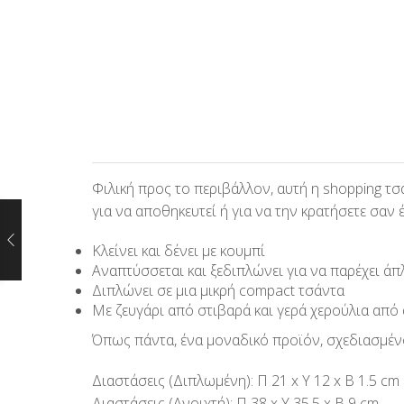
Φιλική προς το περιβάλλον, αυτή η shopping τσ
για να αποθηκευτεί ή για να την κρατήσετε σαν
Κλείνει και δένει με κουμπί
Αναπτύσσεται και ξεδιπλώνει για να παρέχει ά
Διπλώνει σε μια μικρή compact τσάντα
Με ζευγάρι από στιβαρά και γερά χερούλια από
Όπως πάντα, ένα μοναδικό προϊόν, σχεδιασμένο
Διαστάσεις (Διπλωμένη): Π 21 x Υ 12 x Β 1.5 cm
Διαστάσεις (Ανοιχτή): Π 38 x Υ 35.5 x Β 9 cm