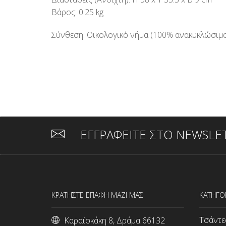
Βάρος: 0.25 kg
Σύνθεση: Οικολογικό νήμα (100% ανακυκλώσιμος
ΕΓΓΡΑΦΕΙΤΕ ΣΤΟ NEWSLE
ΚΡΑΤΗΣΤΕ ΕΠΑΦΗ ΜΑΖΙ ΜΑΣ
ΚΑΤΗΓΟ
Τσάντε
Καραϊσκάκη 8, Δράμα 66132