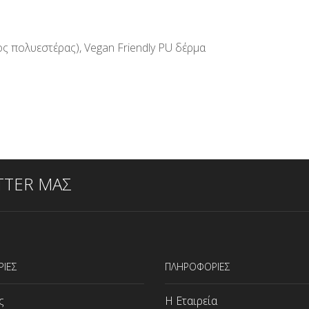
 πολυεστέρας), Vegan Friendly PU δέρμα
TTER ΜΑΣ
ΡΙΕΣ
ΠΛΗΡΟΦΟΡΙΕΣ
ς
Η Εταιρεία