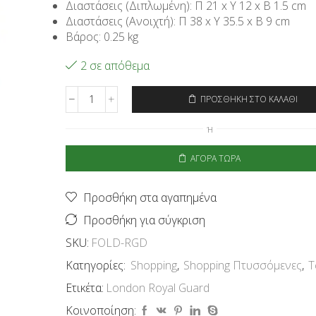
Διαστάσεις (Διπλωμένη): Π 21 x Υ 12 x Β 1.5 cm
Διαστάσεις (Ανοιχτή): Π 38 x Υ 35.5 x Β 9 cm
Βάρος: 0.25 kg
2 σε απόθεμα
ΠΡΟΣΘΉΚΗ ΣΤΟ ΚΑΛΆΘΙ
Signare
Τσάντα
Ή
Shopping
Πτυσσόμενη
ΑΓΟΡΆ ΤΏΡΑ
-
London
Royal
Προσθήκη στα αγαπημένα
Guard
ποσότητα
Προσθήκη για σύγκριση
SKU:
FOLD-RGD
Κατηγορίες:
Shopping
,
Shopping Πτυσσόμενες
,
Τ
Ετικέτα:
London Royal Guard
Κοινοποίηση: