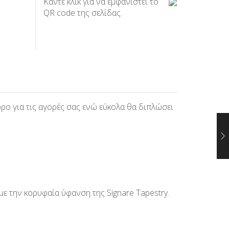
Κάντε κλικ για να εμφανιστεί το
QR code της σελίδας.
ώρο για τις αγορές σας ενώ εύκολα θα διπλώσει
ε την κορυφαία ύφανση της Signare Tapestry.