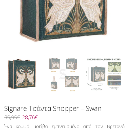
Signare Τσάντα Shopper – Swan
Original
Η
35,95
€
28,76
€
price
τρέχουσα
Ένα κομψό μοτίβο εμπνευσμένο από τον Βρετανό
was:
τιμή