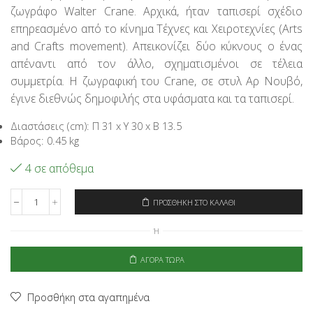
ζωγράφο Walter Crane. Αρχικά, ήταν ταπισερί σχέδιο
35,95€.
είναι:
28,76€.
επηρεασμένο από το κίνημα Τέχνες και Χειροτεχνίες (Arts
and Crafts movement). Απεικονίζει δύο κύκνους ο ένας
απέναντι από τον άλλο, σχηματισμένοι σε τέλεια
συμμετρία. Η ζωγραφική του Crane, σε στυλ Αρ Νουβό,
έγινε διεθνώς δημοφιλής στα υφάσματα και τα ταπισερί.
Διαστάσεις (cm): Π 31 x Υ 30 x Β 13.5
Βάρος: 0.45 kg
4 σε απόθεμα
ΠΡΟΣΘΉΚΗ ΣΤΟ ΚΑΛΆΘΙ
Signare
Τσάντα
Ή
Shopper
-
Swan
ΑΓΟΡΆ ΤΏΡΑ
ποσότητα
Προσθήκη στα αγαπημένα