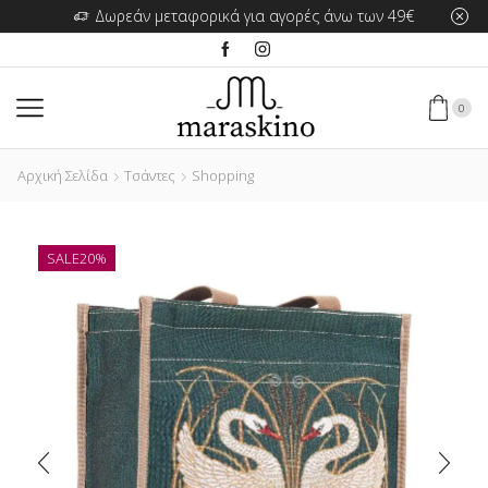
Δωρεάν μεταφορικά για αγορές άνω των 49€
0
Αρχική Σελίδα
Τσάντες
Shopping
SALE
20%