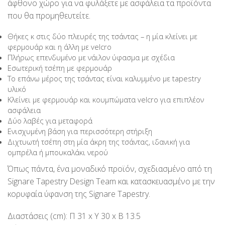
άφθονο χώρο για να φυλάξετε με ασφάλεια τα προϊόντα
που θα προμηθευτείτε.
Θήκες κ στις δύο πλευρές της τσάντας – η μία κλείνει με
φερμουάρ και η άλλη με velcro
Πλήρως επενδυμένο με νάιλον ύφασμα με σχέδια
Εσωτερική τσέπη με φερμουάρ
Το επάνω μέρος της τσάντας είναι καλυμμένο με tapestry
υλικό
Κλείνει με φερμουάρ και κουμπώματα velcro για επιπλέον
ασφάλεια
Δύο λαβές για μεταφορά
Ενισχυμένη βάση για περισσότερη στήριξη
Διχτυωτή τσέπη στη μία άκρη της τσάντας, ιδανική για
ομπρέλα ή μπουκαλάκι νερού
Όπως πάντα, ένα μοναδικό προϊόν, σχεδιασμένο από τη
Signare Τapestry Design Team και κατασκευασμένο με την
κορυφαία ύφανση της Signare Tapestry.
Διαστάσεις (cm): Π 31 x Υ 30 x Β 13.5