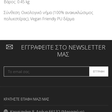
Βάρος: 0.45 kg
Σύνθεση: Οικολογικό νήμα (100% ανακυκλώσιμος
πολυεστέρας), Vegan Friendly PU δέρμα
ΕΓΓΡΑΦΕΙΤΕ ΣΤΟ NEWSLETTER
ΜΑΣ
ΚΡΑΤΗΣΤΕ ΕΠΑΦΗ ΜΑΖΙ ΜΑΣ
Καραϊσκάκη 8, Δράμα 66132 (Μαρασκίνο)