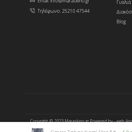
Email:
info@maraskino.gr
Γυαλιά
Τηλέφωνο:
25210 47544
Διακόσ
Blog
Copyright © 2023 Maraskino.gr Powered by -
web App