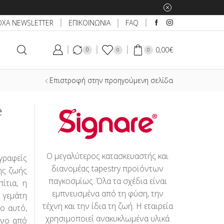
ΕΠΙΚΟΙΝΩΝΙΑ
ΟΧΑ NEWSLETTER
FAQ
0,00
€
0
0
0
Επιστροφή στην προηγούμενη σελίδα
e
Ο μεγαλύτερος κατασκευαστής και
γραφείς
διανομέας tapestry προϊόντων
ης ζωής
παγκοσμίως. Όλα τα σχέδια είναι
ίτια, η
εμπνευσμένα από τη φύση, την
γεμάτη
τέχνη και την ίδια τη ζωή. Η εταιρεία
ο αυτό,
χρησιμοποιεί ανακυκλωμένα υλικά
μένο από