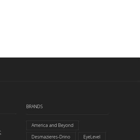
BRANDS
America and Beyond
ς
Desmazieres-Drino
EyeLevel