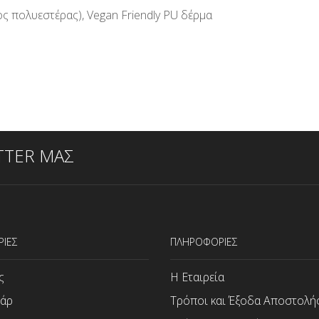
 πολυεστέρας), Vegan Friendly PU δέρμα
TTER ΜΑΣ
ΡΙΕΣ
ΠΛΗΡΟΦΟΡΙΕΣ
ς
Η Εταιρεία
άρ
Τρόποι και Έξοδα Αποστολή