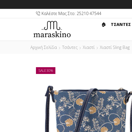
Καλέστε Μας Στο: 25210 47544
🏠︎
ΤΣΑΝΤΕΣ
Αρχική Σελίδα
Τσάντες
Χιαστί
Χιαστί Sling Bag
SALE
30%