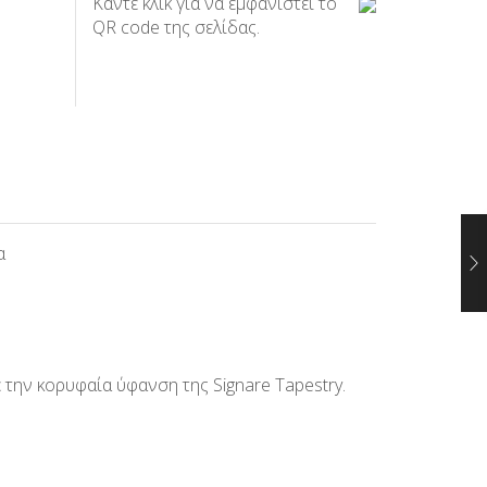
Κάντε κλικ για να εμφανιστεί το
QR code της σελίδας.
α
 την κορυφαία ύφανση της Signare Tapestry.