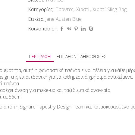
Κατηγορίες:
Τσάντες
,
Χιαστί
,
Χιαστί Sling Bag
Ετικέτα:
Jane Austen Blue
Κοινοποίηση:
ΠΕΡΙΓΡΑΦΉ
ΕΠΙΠΛΈΟΝ ΠΛΗΡΟΦΟΡΊΕΣ
ψότητα, αυτή η φανταστική τσάντα είναι τέλεια για κάθε μέρ
sign της είναι ιδανική για τα καθημερινά χρήσιμα αντικείμενα
τί τσάντα
παρέχει άνεση για make-up και ταξιδιωτικά αναγκαία
ι τα 56cm
 από τη Signare Τapestry Design Team και κατασκευασμένο με