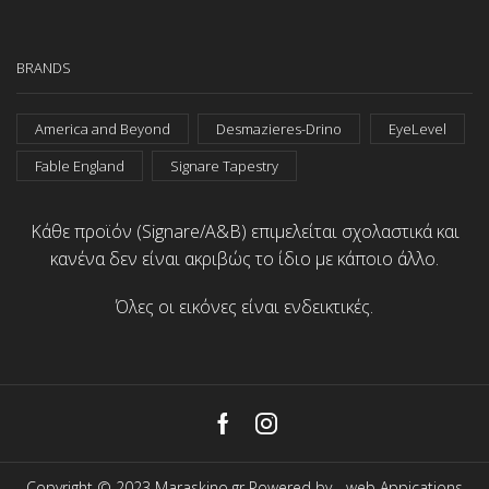
BRANDS
America and Beyond
Desmazieres-Drino
EyeLevel
Fable England
Signare Tapestry
Κάθε προϊόν (Signare/A&B) επιμελείται σχολαστικά και
κανένα δεν είναι ακριβώς το ίδιο με κάποιο άλλο.
Όλες οι εικόνες είναι ενδεικτικές.
Facebook
Instagram
Copyright © 2023 Maraskino.gr Powered by -
web Appications