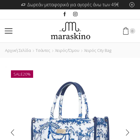
Δωρεάν μεταφορικά για αγορές άνω των 49€
0
Αρχική Σελίδα
Τσάντες
Χειρός/Ώμου
Χειρός City Bag
SALE
20%