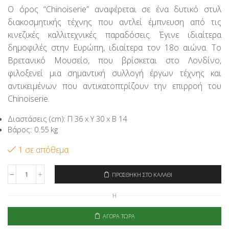
price
τρέχουσα
Ο όρος “Chinoiserie” αναφέρεται σε ένα δυτικό στυλ
was:
τιμή
διακοσμητικής τέχνης που αντλεί έμπνευση από τις
77,00€.
είναι:
61,60€.
κινεζικές καλλιτεχνικές παραδόσεις. Έγινε ιδιαίτερα
δημοφιλές στην Ευρώπη, ιδιαίτερα τον 18ο αιώνα. Το
Βρετανικό Μουσείο, που βρίσκεται στο Λονδίνο,
φιλοξενεί μια σημαντική συλλογή έργων τέχνης και
αντικειμένων που αντικατοπτρίζουν την επιρροή του
Chinoiserie.
Διαστάσεις (cm): Π 36 x Υ 30 x Β 14
Βάρος: 0.55 kg
1 σε απόθεμα
ΠΡΟΣΘΉΚΗ ΣΤΟ ΚΑΛΆΘΙ
Signare
Τσάντα
Ή
Χειρός
City
-
ΑΓΟΡΆ ΤΏΡΑ
Chinoiserie