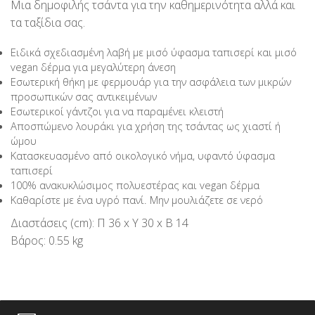
Μια δημοφιλής τσάντα για την καθημερινότητα αλλά και
τα ταξίδια σας.
Ειδικά σχεδιασμένη λαβή με μισό ύφασμα ταπισερί και μισό
vegan δέρμα για μεγαλύτερη άνεση
Εσωτερική θήκη με φερμουάρ για την ασφάλεια των μικρών
προσωπικών σας αντικειμένων
Εσωτερικοί γάντζοι για να παραμένει κλειστή
Αποσπώμενο λουράκι για χρήση της τσάντας ως χιαστί ή
ώμου
Κατασκευασμένο από οικολογικό νήμα, υφαντό ύφασμα
ταπισερί
100% ανακυκλώσιμος πολυεστέρας και vegan δέρμα
Καθαρίστε με ένα υγρό πανί. Μην μουλιάζετε σε νερό
Διαστάσεις (cm): Π 36 x Υ 30 x Β 14
Βάρος: 0.55 kg