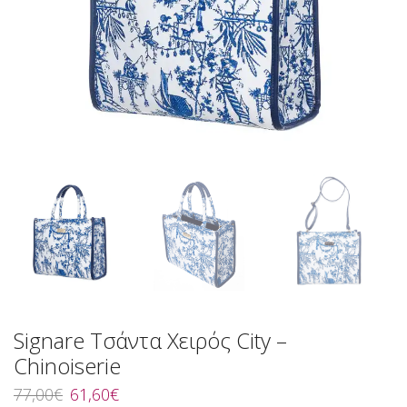
Signare Τσάντα Χειρός City –
Chinoiserie
Original
Η
77,00
€
61,60
€