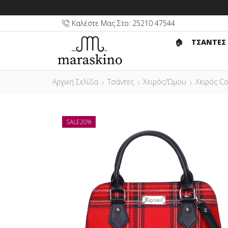
Καλέστε Μας Στο: 25210 47544
🏠︎
ΤΣΑΝΤΕΣ
Αρχική Σελίδα
Τσάντες
Χειρός/Ώμου
Χειρός Co
SALE
20%