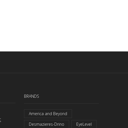
BRANDS
America and Beyond
ς
Desmazieres-Drino
EyeLevel