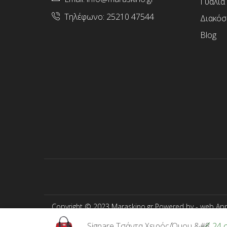
Γυαλιά
Τηλέφωνο:
25210 47544
Διακόσ
Blog
Copyright © 2023 Maraskino.gr Powered by -
web App
Signare Τσάντα Χειρός/Ώμου &#8...
24 