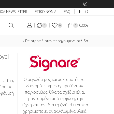
ΕΠΙΚΟΙΝΩΝΙΑ
ΟΧΑ NEWSLETTER
FAQ
0,00
€
0
0
0
Επιστροφή στην προηγούμενη σελίδα
oyal
Ο μεγαλύτερος κατασκευαστής και
Tartan,
διανομέας tapestry προϊόντων
ύσει και
παγκοσμίως. Όλα τα σχέδια είναι
μφάνισή
εμπνευσμένα από τη φύση, την
τέχνη και την ίδια τη ζωή. Η εταιρεία
χρησιμοποιεί ανακυκλωμένα υλικά