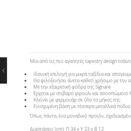
Μία από τις πιο αγαπητές tapestry design τσάντ
Ιδανική επιλογή για μικρά ταξίδια και απογευμ
Θα φιλοξενήσει άνετα καθετί χρήσιμο με την αν
Με την εξαιρετική φόδρα της Signare.
Έρχεται με στιβαρό χερούλι και αποσπώμενο 
Κλείνει με φερμουάρ σε όλο το μήκος της.
Ενισχυμένη βάση με τέσσερα μεταλλικά πόδια.
Όπως πάντα, ένα μοναδικό προϊόν, σχεδιασμένο
Διαστάσεις (cm): Π 34 x Υ 23 x Β 12