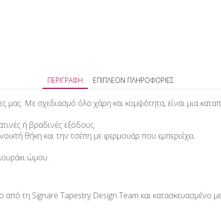
ΠΕΡΙΓΡΑΦΉ
ΕΠΙΠΛΈΟΝ ΠΛΗΡΟΦΟΡΊΕΣ
ες μας. Με σχεδιασμό όλο χάρη και κομψότητα, είναι μια καταπ
ατινές ή βραδινές εξόδους.
οικτή θήκη και την τσέπη με φερμουάρ που εμπεριέχει.
λουράκι ώμου.
 από τη Signare Τapestry Design Team και κατασκευασμένο με