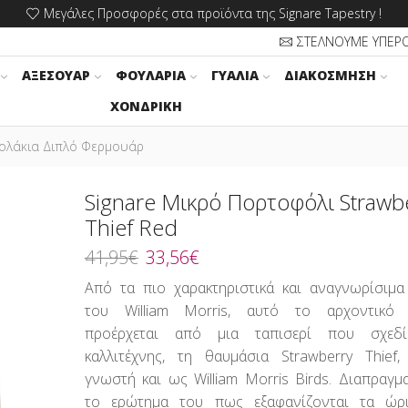
Μεγάλες Προσφορές στα προϊόντα της Signare Tapestry !
ΣΤΕΛΝΟΥΜΕ ΥΠΕΡ
ΑΞΕΣΟΥΆΡ
ΦΟΥΛΆΡΙΑ
ΓΥΑΛΙΆ
ΔΙΑΚΌΣΜΗΣΗ
ΧΟΝΔΡΙΚΉ
ολάκια Διπλό Φερμουάρ
Signare Μικρό Πορτοφόλι Strawb
Thief Red
Original
Η
41,95
€
33,56
€
price
τρέχουσα
Από τα πιο χαρακτηριστικά και αναγνωρίσιμα
was:
τιμή
του William Morris, αυτό το αρχοντικό 
41,95€.
είναι:
προέρχεται από μια ταπισερί που σχεδ
33,56€.
καλλιτέχνης, τη θαυμάσια Strawberry Thief,
γνωστή και ως William Morris Birds. Διαπραγμα
το ερώτημα του πως εξαφανίζονται τα ώρι