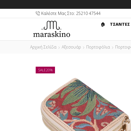
Καλέστε Μας Στο: 25210 47544
🏠︎
ΤΣΑΝΤΕΣ
Αρχική Σελίδα
Αξεσουάρ
Πορτοφόλια
Πορτοφ
SALE
20%