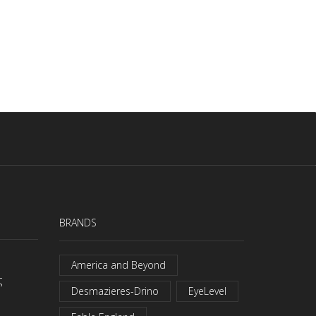
BRANDS
America and Beyond
ς
Desmazieres-Drino
EyeLevel