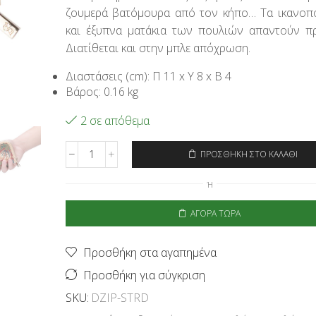
ζουμερά βατόμουρα από τον κήπο… Τα ικανοπ
και έξυπνα ματάκια των πουλιών απαντούν π
Διατίθεται και στην μπλε απόχρωση.
Διαστάσεις (cm): Π 11 x Υ 8 x Β 4
Βάρος: 0.16 kg
2 σε απόθεμα
ΠΡΟΣΘΉΚΗ ΣΤΟ ΚΑΛΆΘΙ
Signare
Μικρό
Ή
Πορτοφόλι
Strawberry
ΑΓΟΡΆ ΤΏΡΑ
Thief
Red
ποσότητα
Προσθήκη στα αγαπημένα
Προσθήκη για σύγκριση
SKU:
DZIP-STRD