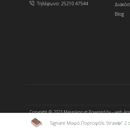
Τηλέφωνο:
25210 47544
Διακόσ
Blog
Copyright © 2023 Maraskino.gr Powered by -
web App
Signare Μικρό Πορτοφόλι Strawb...
2 