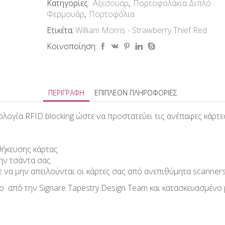
Κατηγορίες:
Αξεσουάρ
,
Πορτοφολάκια Διπλό
Φερμουάρ
,
Πορτοφόλια
Ετικέτα:
William Morris - Strawberry Thief Red
Κοινοποίηση:
ΠΕΡΙΓΡΑΦΉ
ΕΠΙΠΛΈΟΝ ΠΛΗΡΟΦΟΡΊΕΣ
νολογία RFID blocking ώστε να προστατεύει τις ανέπαφες κάρ
θήκευσης κάρτας
ην τσάντα σας
ε να μην απειλούνται οι κάρτες σας από ανεπιθύμητα scanner
 από την Signare Τapestry Design Team και κατασκευασμένο μ