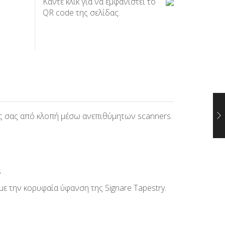
Κάντε κλικ για να εμφανιστεί το
QR code της σελίδας.
τες σας από κλοπή μέσω ανεπιθύμητων scanners.
s
ε την κορυφαία ύφανση της Signare Tapestry.