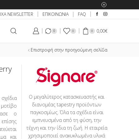
ΕΠΙΚΟΙΝΩΝΙΑ
ΟΧΑ NEWSLETTER
FAQ
0,00
€
0
0
0
Επιστροφή στην προηγούμενη σελίδα
erry
Ο μεγαλύτερος κατασκευαστής και
 σχέδια
διανομέας tapestry προϊόντων
μοτίβο
παγκοσμίως. Όλα τα σχέδια είναι
ίασε ο
εμπνευσμένα από τη φύση, την
 επίσης
τέχνη και την ίδια τη ζωή. Η εταιρεία
τεύεται
χρησιμοποιεί ανακυκλωμένα υλικά
μα και