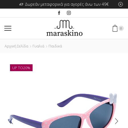
Δωρεάν μεταφορικά για αγορές άνω των 49€
0
Αρχική Σελίδα
Γυαλιά
Παιδικά
UP TO
20%