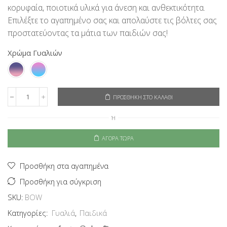
κορυφαία, ποιοτικά υλικά για άνεση και ανθεκτικότητα.
8,50€.
είναι:
6,80€.
Επιλέξτε το αγαπημένο σας και απολαύστε τις βόλτες σας
προστατεύοντας τα μάτια των παιδιών σας!
Χρώμα Γυαλιών
ΠΡΟΣΘΉΚΗ ΣΤΟ ΚΑΛΆΘΙ
EyeLevel
Παιδικά
Ή
Γυαλιά
Ηλίου
Bow
ΑΓΟΡΆ ΤΏΡΑ
ποσότητα
Προσθήκη στα αγαπημένα
Προσθήκη για σύγκριση
SKU:
BOW
Κατηγορίες:
Γυαλιά
,
Παιδικά