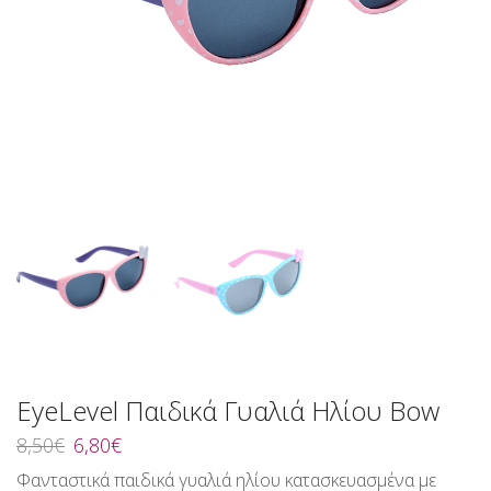
EyeLevel Παιδικά Γυαλιά Ηλίου Bow
Original
Η
8,50
€
6,80
€
price
τρέχουσα
Φανταστικά παιδικά γυαλιά ηλίου κατασκευασμένα με
was:
τιμή