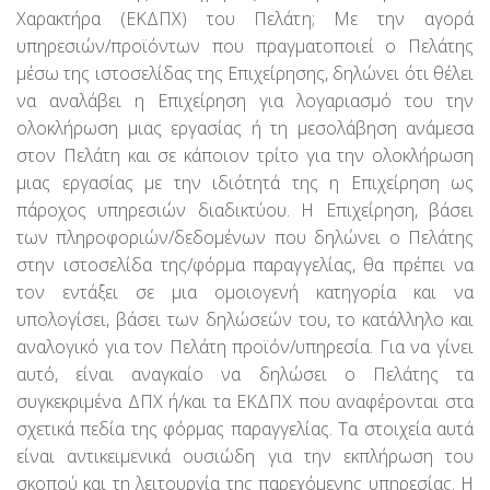
Χαρακτήρα (ΕΚΔΠΧ) του Πελάτη; Με την αγορά
υπηρεσιών/προϊόντων που πραγματοποιεί ο Πελάτης
μέσω της ιστοσελίδας της Επιχείρησης, δηλώνει ότι θέλει
να αναλάβει η Επιχείρηση για λογαριασμό του την
ολοκλήρωση μιας εργασίας ή τη μεσολάβηση ανάμεσα
στον Πελάτη και σε κάποιον τρίτο για την ολοκλήρωση
μιας εργασίας με την ιδιότητά της η Επιχείρηση ως
πάροχoς υπηρεσιών διαδικτύου. Η Επιχείρηση, βάσει
των πληροφοριών/δεδομένων που δηλώνει ο Πελάτης
στην ιστοσελίδα της/φόρμα παραγγελίας, θα πρέπει να
τον εντάξει σε μια ομοιογενή κατηγορία και να
υπολογίσει, βάσει των δηλώσεών του, το κατάλληλο και
αναλογικό για τον Πελάτη προϊόν/υπηρεσία. Για να γίνει
αυτό, είναι αναγκαίο να δηλώσει ο Πελάτης τα
συγκεκριμένα ΔΠΧ ή/και τα ΕΚΔΠΧ που αναφέρονται στα
σχετικά πεδία της φόρμας παραγγελίας. Τα στοιχεία αυτά
είναι αντικειμενικά ουσιώδη για την εκπλήρωση του
σκοπού και τη λειτουργία της παρεχόμενης υπηρεσίας. Η