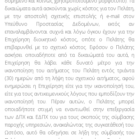
δομημένο και κοινώς χρησιμοποιούμενο μορφότυπο). Τα
δικαιώματα αυτά ασκούνται χωρίς κόστος για τον Πελάτη,
με την αποστολή σχετικής επιστολής ή e-mail στον
Υπεύθυνο Προστασίας Δεδομένων, εκτός αν
επαναλαμβάνονται συχνά και λόγω όγκου έχουν για την
Επιχείρηση διοικητικό κόστος, οπότε ο Πελάτης θα
επιβαρυνθεί με το σχετικό κόστος. Εφόσον ο Πελάτης
ασκήσει οποιαδήποτε από τα δικαιώματά του αυτά, η
Επιχείρηση θα λάβει κάθε δυνατό μέτρο για την
ικανοποίηση του αιτήματος του Πελάτη εντός τριάντα
(30) ημερών από τη λήψη του σχετικού αιτήματος, αφού
ενημερώσει η Επιχείρηση είτε για την ικανοποίησή του,
είτε για τους αντικειμενικούς λόγους που εμποδίζουν την
ικανοποίησή του. Πέραν αυτών, ο Πελάτης μπορεί
οποιαδήποτε στιγμή να εναντιωθεί στην επεξεργασία
των ΔΠΧ και ΕΔΠΧ του για τους σκοπούς της σύμβασης
παροχής υπηρεσιών, ανακαλώντας της συγκατάθεσή του.
Ωστόσο, αυτό θα οδηγήσει σε λήξη της σύμβασής του